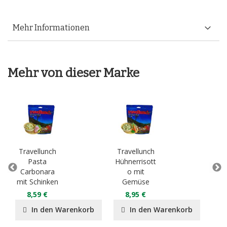
Mehr Informationen
Mehr von dieser Marke
Travellunch
Travellunch
Tra
Pasta
Hühnerrisott
Carbonara
o mit
Bo
mit Schinken
Gemüse
Rin
8,59 €
8,95 €
8
In den Warenkorb
In den Warenkorb