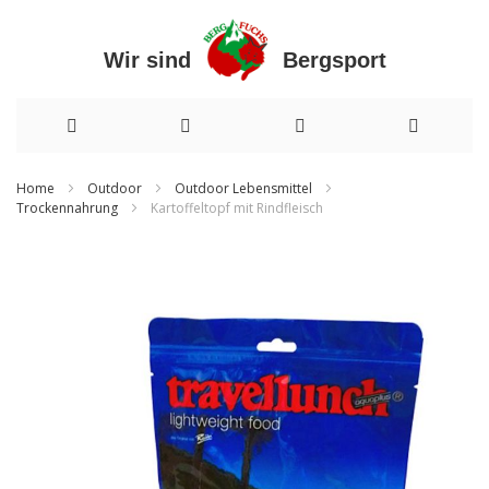
Wir sind Bergsport
Direkt
Home
Outdoor
Outdoor Lebensmittel
Trockennahrung
Kartoffeltopf mit Rindfleisch
zum
Inhalt
Zum
Ende
der
Bildergalerie
springen