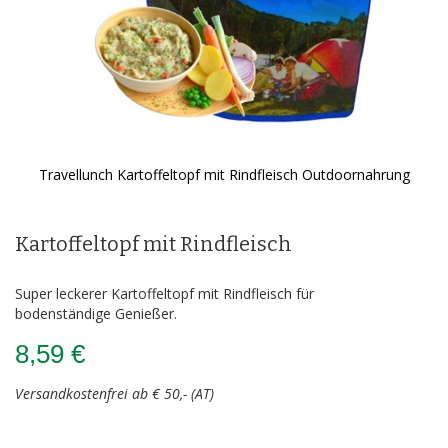
Travellunch Kartoffeltopf mit Rindfleisch Outdoornahrung
Zum
Anfang
der
Kartoffeltopf mit Rindfleisch
Bildergalerie
springen
Super leckerer Kartoffeltopf mit Rindfleisch für
bodenständige Genießer.
8,59 €
Versandkostenfrei ab € 50,- (AT)