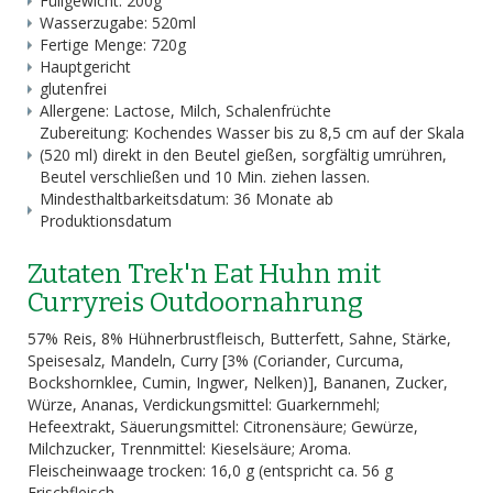
Füllgewicht: 200g
Wasserzugabe: 520ml
Fertige Menge: 720g
Hauptgericht
glutenfrei
Allergene: Lactose, Milch, Schalenfrüchte
Zubereitung: Kochendes Wasser bis zu 8,5 cm auf der Skala
(520 ml) direkt in den Beutel gießen, sorgfältig umrühren,
Beutel verschließen und 10 Min. ziehen lassen.
Mindesthaltbarkeitsdatum: 36 Monate ab
Produktionsdatum
Zutaten Trek'n Eat Huhn mit
Curryreis Outdoornahrung
57% Reis, 8% Hühnerbrustfleisch, Butterfett, Sahne, Stärke,
Speisesalz, Mandeln, Curry [3% (Coriander, Curcuma,
Bockshornklee, Cumin, Ingwer, Nelken)], Bananen, Zucker,
Würze, Ananas, Verdickungsmittel: Guarkernmehl;
Hefeextrakt, Säuerungsmittel: Citronensäure; Gewürze,
Milchzucker, Trennmittel: Kieselsäure; Aroma.
Fleischeinwaage trocken: 16,0 g (entspricht ca. 56 g
Frischfleisch