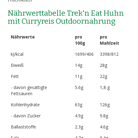
Nährwerttabelle Trek'n Eat Huhn
mit Curryreis Outdoornahrung
Nährwerte
pro
pro
100g
Mahlzeit
kJ/kcal
1699/406
3398/812
Eiweiß
14g
28g
Fett
11g
22g
- davon gesättigte
5.6g
1,8 g
Fettsäuren
Kohlenhydrate
63g
126g
- davon Zucker
4.9g
9.8g
Ballaststoffe
2.3g
4.6g
Salz
4.7g
9.4g