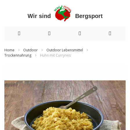
Wir sind Bergsport
Direkt
Home
Outdoor
Outdoor Lebensmittel
Trockennahrung
Huhn mit Curryreis
zum
Inhalt
Zum
Ende
der
Bildergalerie
springen