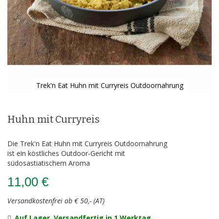
Trek'n Eat Huhn mit Curryreis Outdoornahrung
Zum
Anfang
der
Huhn mit Curryreis
Bildergalerie
springen
Die Trek'n Eat Huhn mit Curryreis Outdoornahrung
ist ein köstliches Outdoor-Gericht mit
südosastiatischem Aroma
11,00 €
Versandkostenfrei ab € 50,- (AT)
Auf Lager, Versandfertig in 1 Werktag