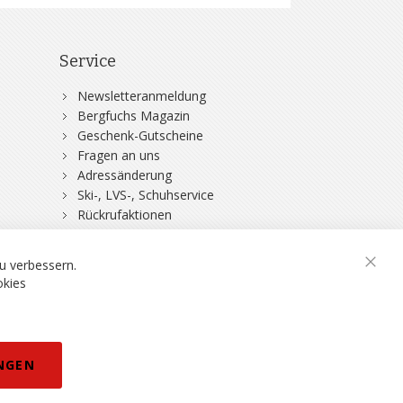
Service
Newsletteranmeldung
Bergfuchs Magazin
Geschenk-Gutscheine
Fragen an uns
Adressänderung
Ski-, LVS-, Schuhservice
Rückrufaktionen
DSV-Skiversicherung
u verbessern.
Schli
okies
rklärung
NGEN
eisänderungen vorbehalten.