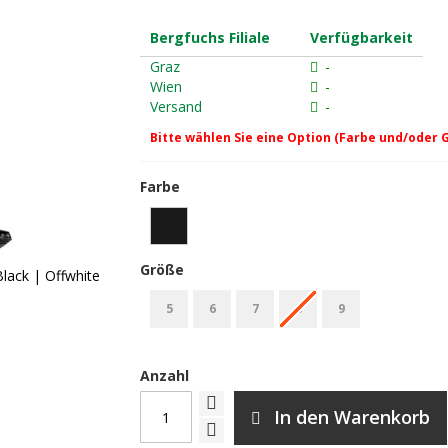
Bergfuchs Filiale
Verfügbarkeit
Graz
-
Wien
-
Versand
-
Bitte wählen Sie eine Option (Farbe und/oder 
Farbe
Größe
Black | Offwhite
5
6
7
8
9
Anzahl
In den Warenkorb