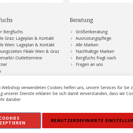
fuchs
Beratung
r Bergfuchs
Größenberatung
iale Graz: Lageplan & Kontakt
Ausrüstungspflege
iale Wien: Lageplan & Kontakt
Alle Marken
nungszeiten Filiale Wien & Graz
Nachhaltige Marken
hmarkt/-Outlettermine
Bergfuchs fragt nach
tner
Fragen an uns
s
 Webshop verwendeten Cookies helfen uns, unsere Services für Sie z
g unserer Dienste erklären Sie sich damit einverstanden, dass wir Co
hr darüber
rgsport S. Steiner GmbH - Shop für Bergsport, Klettern und Outdoor.
COOKIES
en
Kontakt
Impressum
AGB
Datenschutz
Barrierefreiheitse
BENUTZERDEFINIERTE EINSTELLU
ZEPTIEREN
 MWSt. in EUR, Angebot solange Vorrat reicht. Fehler, Irrtümer und Pr