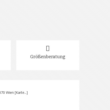
Größenberatung
070 Wien [
Karte...
]