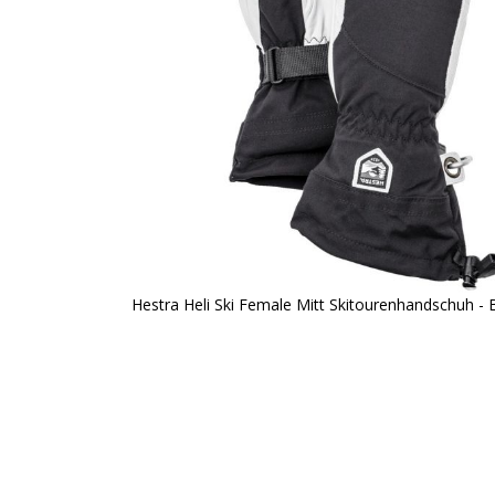
Hestra Heli Ski Female Mitt Skitourenhandschuh - 
Zum
Anfang
der
Bildergalerie
springen