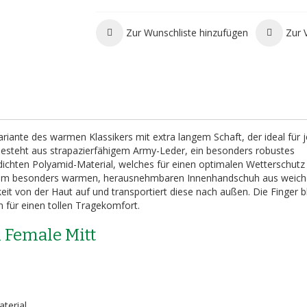
Zur Wunschliste hinzufügen
Zur 
riante des warmen Klassikers mit extra langem Schaft, der ideal für j
besteht aus strapazierfähigem Army-Leder, ein besonders robustes
ichten Polyamid-Material, welches für einen optimalen Wetterschutz 
inem besonders warmen, herausnehmbaren Innenhandschuh aus weic
it von der Haut auf und transportiert diese nach außen. Die Finger b
 für einen tollen Tragekomfort.
i Female Mitt
terial