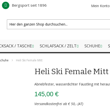
Bergsport seit 1896
Mein Konto
CKSACK / TASCHE
SCHLAFSACK / ZELT
SCHUHE
S
schuhe
Heli Ski Female Mitt
Heli Ski Female Mitt
Abriebfester, wasserdichter Fäustling mit he
145,00 €
Versandkostenfrei ab € 50,- (AT)