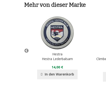
Mehr von dieser Marke
Hestra
r 5-finger
Hestra Lederbalsam
Climb
14,00 €
nkorb
In den Warenkorb