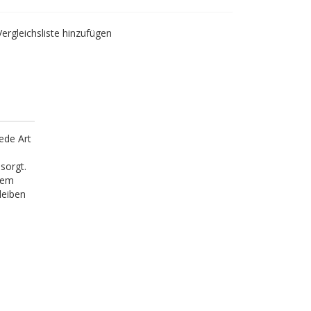
Vergleichsliste hinzufügen
ede Art
sorgt.
hem
leiben