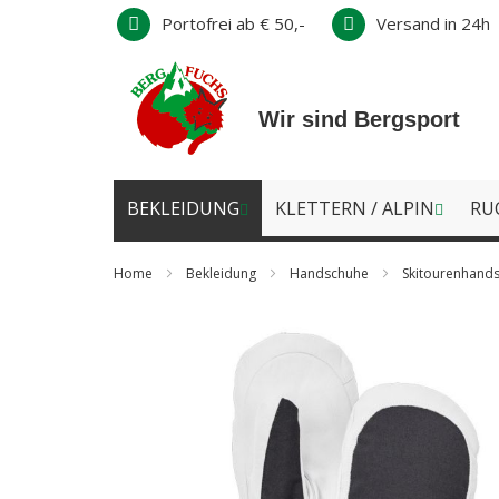
Direkt
Portofrei ab € 50,-
Versand in 24h
zum
Inhalt
Wir sind Bergsport
BEKLEIDUNG
KLETTERN / ALPIN
RU
Home
Bekleidung
Handschuhe
Skitourenhand
Zum
Ende
der
Bildergalerie
springen