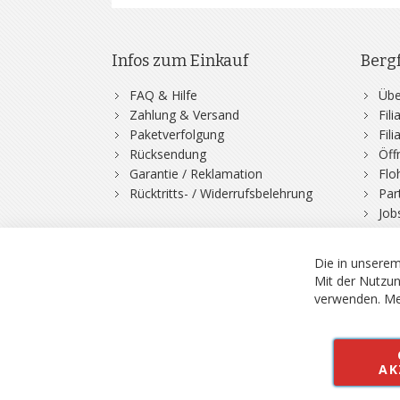
Infos zum Einkauf
Berg
FAQ & Hilfe
Übe
Zahlung & Versand
Fil
Paketverfolgung
Fil
Rücksendung
Öff
Garantie / Reklamation
Flo
Rücktritts- / Widerrufsbelehrung
Par
Job
Die in unserem
Mit der Nutzun
verwenden.
Me
© 2026 Bergfuchs, Be
Vertrag widerruf
AK
Alle Preise inkl.