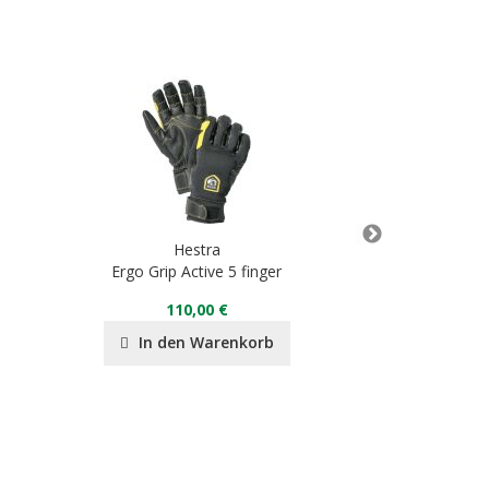
Hestra
H
Ergo Grip Active 5 finger
Climbers 
110,00 €
60,00 
In den Warenkorb
In de