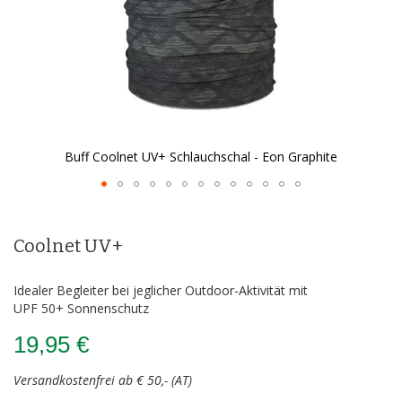
Buff Coolnet UV+ Schlauchschal - Eon Graphite
Zum
Anfang
der
Coolnet UV+
Bildergalerie
springen
Idealer Begleiter bei jeglicher Outdoor-Aktivität mit
UPF 50+ Sonnenschutz
19,95 €
Versandkostenfrei ab € 50,- (AT)