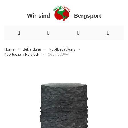
Wir sind Bergsport
Direkt
Home
Bekleidung
Kopfbedeckung
Kopftücher / Halstuch
Coolnet UV+
zum
Inhalt
Zum
Ende
der
Bildergalerie
springen