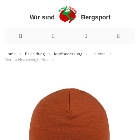
Wir sind Bergsport
Direkt
Home
Bekleidung
Kopfbedeckung
Hauben
Merino Heavyweight Beanie
zum
Zum
Inhalt
Ende
der
Bildergalerie
springen