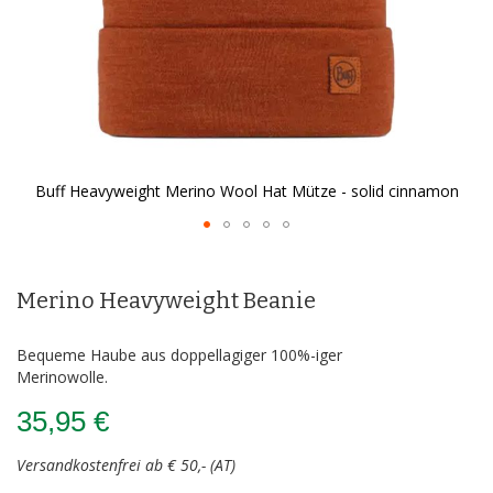
Buff Heavyweight Merino Wool Hat Mütze - solid cinnamon
Zum
Anfang
der
Merino Heavyweight Beanie
Bildergalerie
springen
Bequeme Haube aus doppellagiger 100%-iger
Merinowolle.
35,95 €
Versandkostenfrei ab € 50,- (AT)