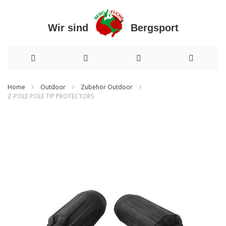
Wir sind Bergsport
Direkt
zum
Inhalt
Home
Outdoor
Zubehör Outdoor
Z-POLE POLE TIP PROTECTORS
Zum
Ende
der
Bildergalerie
springen