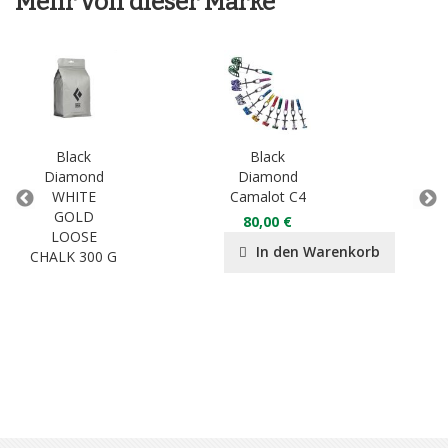
Mehr von dieser Marke
Black
Black
Diamond
Diamond
D
WHITE
Camalot C4
Exp
GOLD
80,00 €
LOOSE
In den Warenkorb
CHALK 300 G