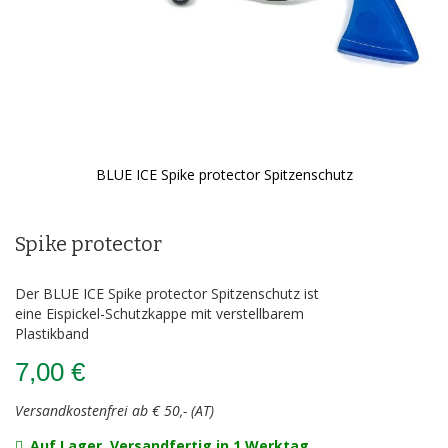
BLUE ICE Spike protector Spitzenschutz
Zum
Anfang
der
Spike protector
Bildergalerie
springen
Der BLUE ICE Spike protector Spitzenschutz ist
eine Eispickel-Schutzkappe mit verstellbarem
Plastikband
7,00 €
Versandkostenfrei ab € 50,- (AT)
Auf Lager, Versandfertig in 1 Werktag