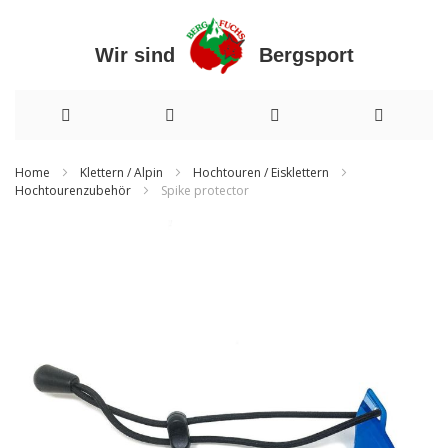
Wir sind Bergsport
Direkt
Home
Klettern / Alpin
Hochtouren / Eisklettern
Hochtourenzubehör
Spike protector
zum
Inhalt
Zum
Ende
der
Bildergalerie
springen