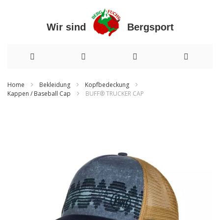
Wir sind Bergsport
Direkt
Home
Bekleidung
Kopfbedeckung
Kappen / Baseball Cap
BUFF® TRUCKER CAP
zum
Inhalt
Zum
Ende
der
Bildergalerie
springen