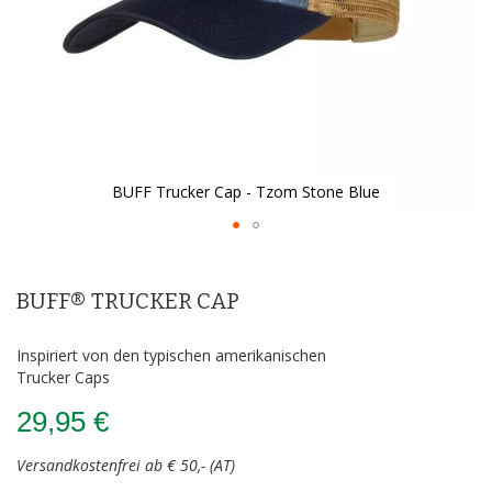
BUFF Trucker Cap - Tzom Stone Blue
Zum
Anfang
der
BUFF® TRUCKER CAP
Bildergalerie
springen
Inspiriert von den typischen amerikanischen
Trucker Caps
29,95 €
Versandkostenfrei ab € 50,- (AT)