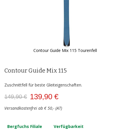
Contour Guide Mix 115 Tourenfell
Zum
Anfang
der
Contour Guide Mix 115
Bildergalerie
springen
Zuschnittfell für beste Gleiteigenschaften.
139,90 €
149,90 €
Versandkostenfrei ab € 50,- (AT)
Bergfuchs Filiale
Verfügbarkeit