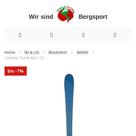
Wir sind Bergsport
Direkt
Home
Ski & LVS
Skizubehör
Skifelle
Contour Guide Mix 115
zum
Zum
Inhalt
bis -7%
Ende
der
Bildergalerie
springen