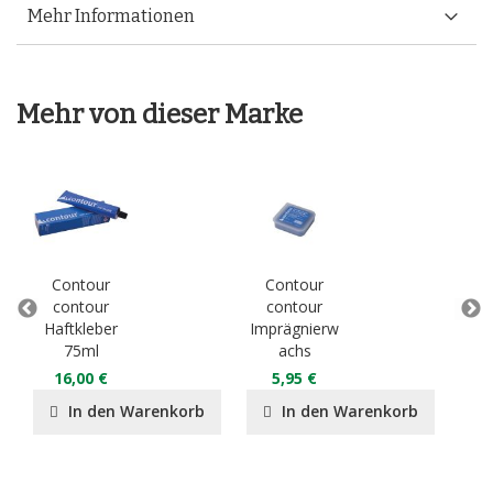
Mehr Informationen
Mehr von dieser Marke
Contour
Contour
C
contour
contour
vari
Haftkleber
Imprägnierw
Sc
75ml
achs
1
16,00 €
5,95 €
In den Warenkorb
In den Warenkorb