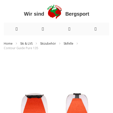
Wir sind Bergsport
Direkt
Home
Ski & LVS
Skizubehör
Skifelle
Contour Guide Pure 135
zum
Zum
Inhalt
Ende
der
Bildergalerie
springen