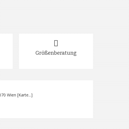
Größenberatung
070 Wien [
Karte...
]