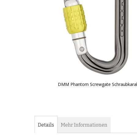
DMM Phantom Screwgate Schraubkarab
Zum
Anfang
der
Bildergalerie
springen
Details
Mehr Informationen