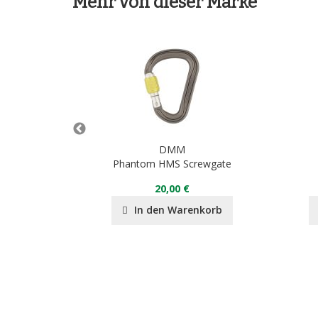
Mehr von dieser Marke
DMM
Phantom HMS Screwgate
20,00 €
nkorb
In den Warenkorb