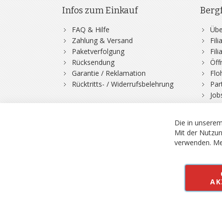
Infos zum Einkauf
Berg
FAQ & Hilfe
Übe
Zahlung & Versand
Fil
Paketverfolgung
Fil
Rücksendung
Öff
Garantie / Reklamation
Flo
Rücktritts- / Widerrufsbelehrung
Par
Job
Die in unserem
Mit der Nutzun
verwenden.
Me
© 2026 Bergfuchs, Be
Vertrag widerruf
AK
Alle Preise inkl.