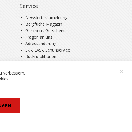
Service
Newsletteranmeldung
Bergfuchs Magazin
Geschenk-Gutscheine
Fragen an uns
Adressänderung
Ski-, LVS-, Schuhservice
Rückrufaktionen
DSV-Skiversicherung
u verbessern.
Schli
okies
rklärung
NGEN
eisänderungen vorbehalten.