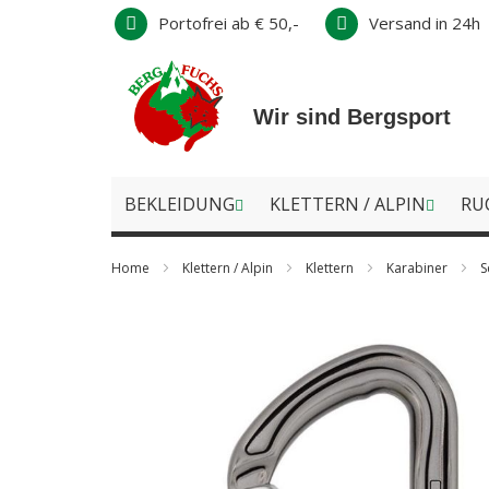
Direkt
Portofrei ab € 50,-
Versand in 24h
zum
Inhalt
Wir sind Bergsport
BEKLEIDUNG
KLETTERN / ALPIN
RU
Home
Klettern / Alpin
Klettern
Karabiner
S
Zum
Ende
der
Bildergalerie
springen