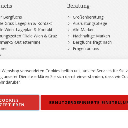
fuchs
Beratung
r Bergfuchs
Größenberatung
iale Graz: Lageplan & Kontakt
Ausrüstungspflege
iale Wien: Lageplan & Kontakt
Alle Marken
nungszeiten Filiale Wien & Graz
Nachhaltige Marken
hmarkt/-Outlettermine
Bergfuchs fragt nach
tner
Fragen an uns
s
 Webshop verwendeten Cookies helfen uns, unsere Services für Sie z
g unserer Dienste erklären Sie sich damit einverstanden, dass wir Co
hr darüber
rgsport S. Steiner GmbH - Shop für Bergsport, Klettern und Outdoor.
COOKIES
en
Kontakt
Impressum
AGB
Datenschutz
Barrierefreiheitse
BENUTZERDEFINIERTE EINSTELLU
ZEPTIEREN
 MWSt. in EUR, Angebot solange Vorrat reicht. Fehler, Irrtümer und Pr