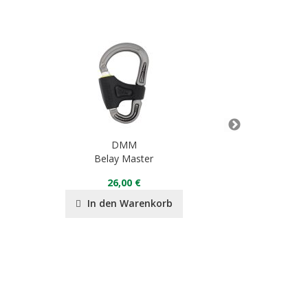
DMM
Belay Master
Alpha Sport 
26,00 €
18
In den Warenkorb
In de