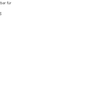
bar für
g.