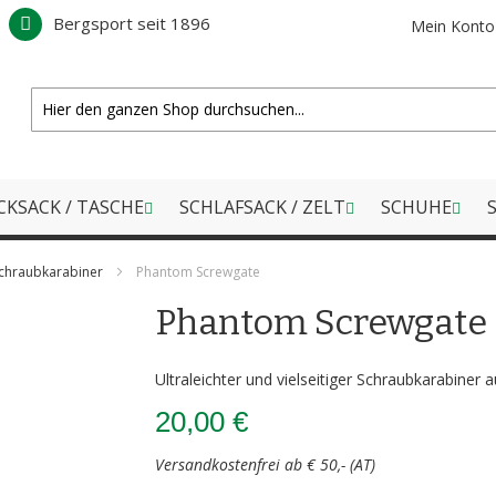
Bergsport seit 1896
Mein Konto
CKSACK / TASCHE
SCHLAFSACK / ZELT
SCHUHE
S
chraubkarabiner
Phantom Screwgate
Phantom Screwgate
Ultraleichter und vielseitiger Schraubkarabin
20,00 €
Versandkostenfrei ab € 50,- (AT)