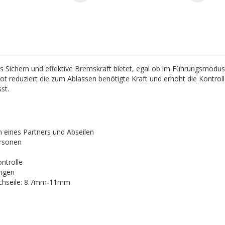
es Sichern und effektive Bremskraft bietet, egal ob im Führungsmodu
vot reduziert die zum Ablassen benötigte Kraft und erhöht die Kontrol
st.
n eines Partners und Abseilen
ersonen
ntrolle
ungen
achseile: 8.7mm-11mm