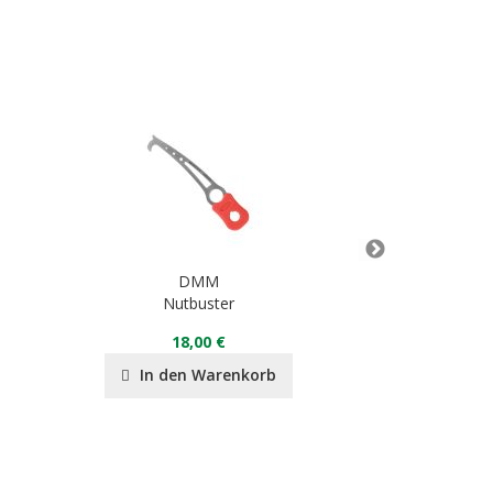
DMM
Nutbuster
Bela
18,00 €
26
In den Warenkorb
In de