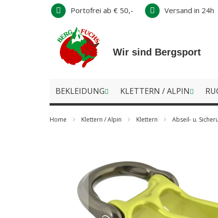
Direkt
Portofrei ab € 50,-
Versand in 24h
zum
Inhalt
Wir sind Bergsport
BEKLEIDUNG
KLETTERN / ALPIN
RU
Home
Klettern / Alpin
Klettern
Abseil- u. Siche
Zum
Ende
der
Bildergalerie
springen