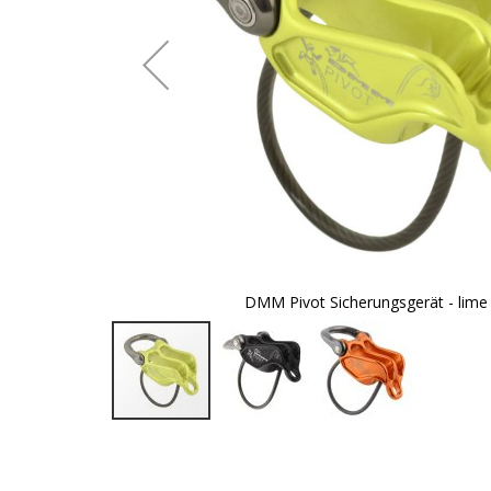
DMM Pivot Sicherungsgerät - lime
Zum
Anfang
der