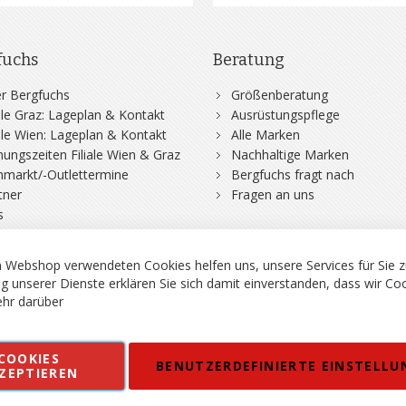
fuchs
Beratung
r Bergfuchs
Größenberatung
iale Graz: Lageplan & Kontakt
Ausrüstungspflege
iale Wien: Lageplan & Kontakt
Alle Marken
nungszeiten Filiale Wien & Graz
Nachhaltige Marken
hmarkt/-Outlettermine
Bergfuchs fragt nach
tner
Fragen an uns
s
 Webshop verwendeten Cookies helfen uns, unsere Services für Sie z
g unserer Dienste erklären Sie sich damit einverstanden, dass wir Co
hr darüber
rgsport S. Steiner GmbH - Shop für Bergsport, Klettern und Outdoor.
COOKIES
en
Kontakt
Impressum
AGB
Datenschutz
Barrierefreiheitse
BENUTZERDEFINIERTE EINSTELLU
ZEPTIEREN
 MWSt. in EUR, Angebot solange Vorrat reicht. Fehler, Irrtümer und Pr