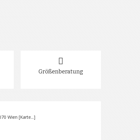
Größenberatung
070 Wien [
Karte...
]