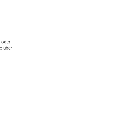
s oder
le über