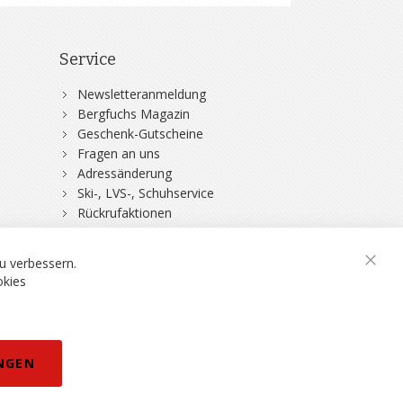
Service
Newsletteranmeldung
Bergfuchs Magazin
Geschenk-Gutscheine
Fragen an uns
Adressänderung
Ski-, LVS-, Schuhservice
Rückrufaktionen
DSV-Skiversicherung
u verbessern.
Schli
okies
rklärung
NGEN
eisänderungen vorbehalten.