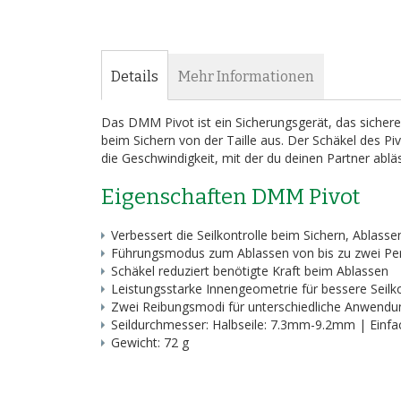
Bildergalerie
springen
Details
Mehr Informationen
Das DMM Pivot ist ein Sicherungsgerät, das sicher
beim Sichern von der Taille aus. Der Schäkel des Pi
die Geschwindigkeit, mit der du deinen Partner abläs
Eigenschaften DMM Pivot
Verbessert die Seilkontrolle beim Sichern, Ablasse
Führungsmodus zum Ablassen von bis zu zwei P
Schäkel reduziert benötigte Kraft beim Ablassen
Leistungsstarke Innengeometrie für bessere Seilko
Zwei Reibungsmodi für unterschiedliche Anwend
Seildurchmesser: Halbseile: 7.3mm-9.2mm | Einf
Gewicht: 72 g