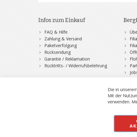
Infos zum Einkauf
Berg
FAQ & Hilfe
Übe
Zahlung & Versand
Fil
Paketverfolgung
Fil
Rücksendung
Öff
Garantie / Reklamation
Flo
Rücktritts- / Widerrufsbelehrung
Par
Job
Die in unserem
Mit der Nutzun
verwenden.
Me
© 2026 Bergfuchs, Be
Vertrag widerruf
AK
Alle Preise inkl.