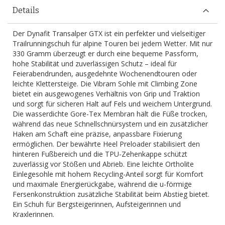
Details
Der Dynafit Transalper GTX ist ein perfekter und vielseitiger
Trailrunningschuh für alpine Touren bei jedem Wetter. Mit nur
330 Gramm überzeugt er durch eine bequeme Passform,
hohe Stabilität und zuverlässigen Schutz – ideal für
Feierabendrunden, ausgedehnte Wochenendtouren oder
leichte Klettersteige. Die Vibram Sohle mit Climbing Zone
bietet ein ausgewogenes Verhältnis von Grip und Traktion
und sorgt für sicheren Halt auf Fels und weichem Untergrund.
Die wasserdichte Gore-Tex Membran hält die Füße trocken,
während das neue Schnellschnürsystem und ein zusätzlicher
Haken am Schaft eine präzise, anpassbare Fixierung
ermöglichen. Der bewährte Heel Preloader stabilisiert den
hinteren Fußbereich und die TPU-Zehenkappe schützt
zuverlässig vor Stößen und Abrieb. Eine leichte Ortholite
Einlegesohle mit hohem Recycling-Anteil sorgt für Komfort
und maximale Energierückgabe, während die u-förmige
Fersenkonstruktion zusätzliche Stabilität beim Abstieg bietet.
Ein Schuh für Bergsteigerinnen, Aufsteigerinnen und
Kraxlerinnen.