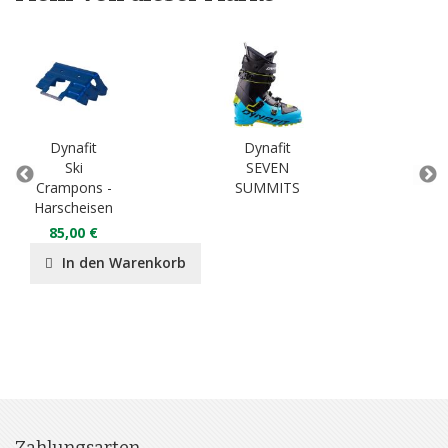
Dynafit
Dynafit
Alp
Ski
SEVEN
Set
Crampons -
SUMMITS
Rad
Harscheisen
39
85,00 €
53
In den Warenkorb