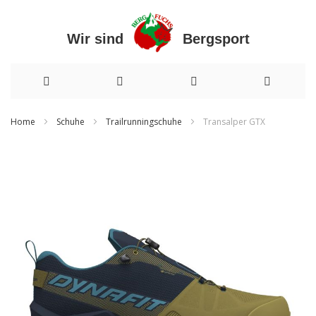
Wir sind Bergsport
Direkt
Home
Schuhe
Trailrunningschuhe
Transalper GTX
zum
Zum
Inhalt
Ende
der
Bildergalerie
springen