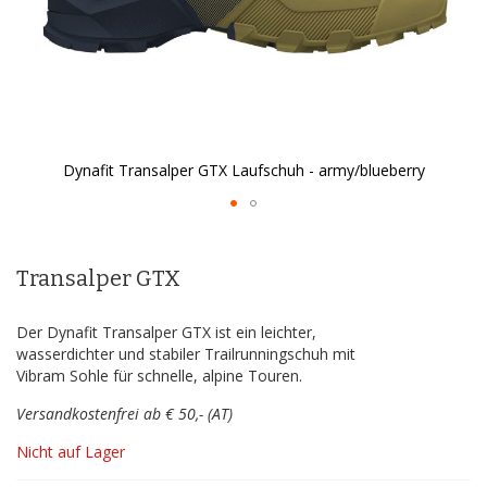
Dynafit Transalper GTX Laufschuh - army/blueberry
Zum
Anfang
der
Transalper GTX
Bildergalerie
springen
Der Dynafit Transalper GTX ist ein leichter,
wasserdichter und stabiler Trailrunningschuh mit
Vibram Sohle für schnelle, alpine Touren.
Versandkostenfrei ab € 50,- (AT)
Nicht auf Lager