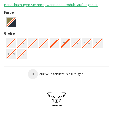
Benachrichtigen Sie mich, wenn das Produkt auf Lager ist
Farbe
Größe
7
7½
8
8½
9
9½
10
10½
11
11.½
12
Zur Wunschliste hinzufügen