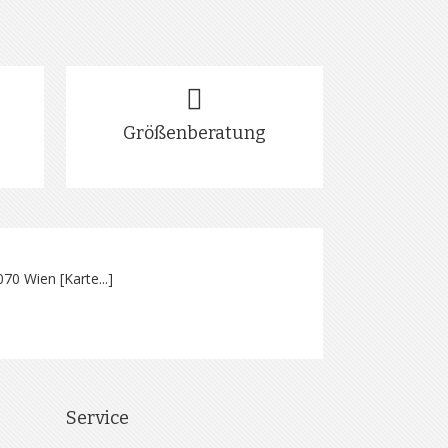
Größenberatung
070 Wien [
Karte...
]
Service