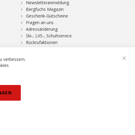
Newsletteranmeldung
Bergfuchs Magazin
Geschenk-Gutscheine
Fragen an uns
Adressänderung
Ski-, LVS-, Schuhservice
Rückrufaktionen
DSV-Skiversicherung
u verbessern.
Schli
okies
rklärung
NGEN
eisänderungen vorbehalten.