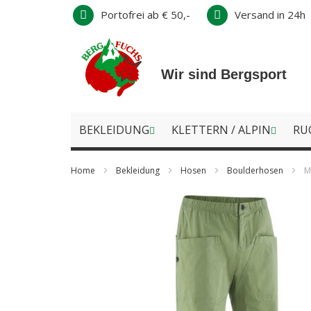
Direkt
Portofrei ab € 50,-
Versand in 24h
zum
Inhalt
Wir sind Bergsport
BEKLEIDUNG
KLETTERN / ALPIN
RU
Home
Bekleidung
Hosen
Boulderhosen
M
Zum
Ende
der
Bildergalerie
springen