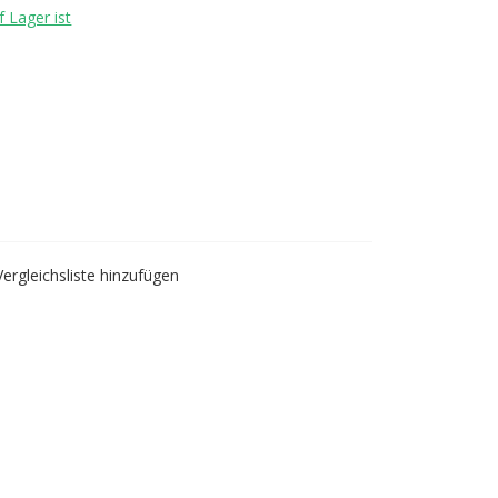
 Lager ist
Vergleichsliste hinzufügen
blueberry