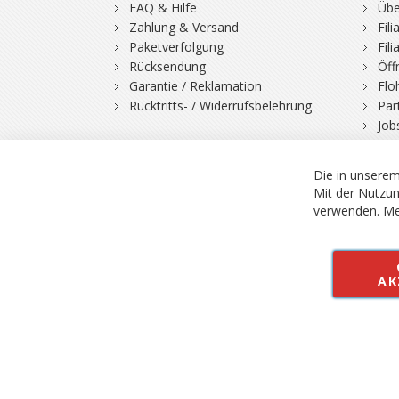
FAQ & Hilfe
Übe
Zahlung & Versand
Fil
Paketverfolgung
Fil
Rücksendung
Öff
Garantie / Reklamation
Flo
Rücktritts- / Widerrufsbelehrung
Par
Job
Die in unserem
Mit der Nutzun
verwenden.
Me
© 2026 Bergfuchs, Be
Vertrag widerruf
AK
Alle Preise inkl.