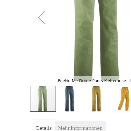
alt
Edelrid Me Dome Pants Kletterhose - 
Zum
Anfang
der
Details
Mehr Informationen