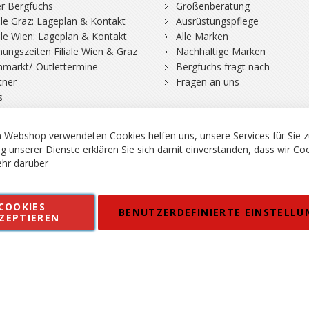
r Bergfuchs
Größenberatung
iale Graz: Lageplan & Kontakt
Ausrüstungspflege
iale Wien: Lageplan & Kontakt
Alle Marken
nungszeiten Filiale Wien & Graz
Nachhaltige Marken
hmarkt/-Outlettermine
Bergfuchs fragt nach
tner
Fragen an uns
s
 Webshop verwendeten Cookies helfen uns, unsere Services für Sie z
g unserer Dienste erklären Sie sich damit einverstanden, dass wir Co
hr darüber
rgsport S. Steiner GmbH - Shop für Bergsport, Klettern und Outdoor.
COOKIES
en
Kontakt
Impressum
AGB
Datenschutz
Barrierefreiheitse
BENUTZERDEFINIERTE EINSTELLU
ZEPTIEREN
 MWSt. in EUR, Angebot solange Vorrat reicht. Fehler, Irrtümer und Pr