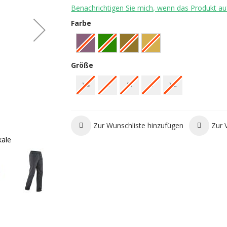
Benachrichtigen Sie mich, wenn das Produkt auf
Farbe
Größe
XS
S
M
L
XL
Zur Wunschliste hinzufügen
Zur 
kale
Edelrid Me Dome Pants Kletterhose - 