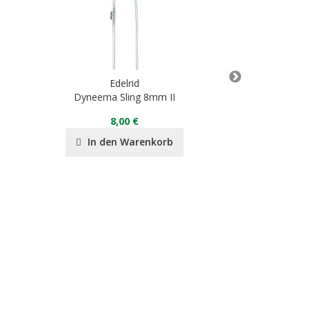
Edelrid
E
Dyneema Sling 8mm II
O
8,00 €
12
In den Warenkorb
In de