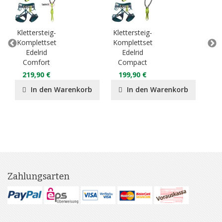
Klettersteig-
Klettersteig-
E
Komplettset
Komplettset
PE
Edelrid
Edelrid
Comfort
Compact
6
219,90 €
199,90 €
In den Warenkorb
In den Warenkorb
Zahlungsarten