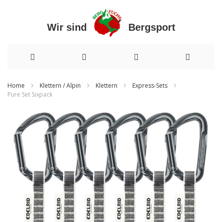
Wir sind Bergsport
Direkt
Home
Klettern / Alpin
Klettern
Express-Sets
Pure Set Sixpack
zum
Zum
Inhalt
Ende
der
Bildergalerie
springen