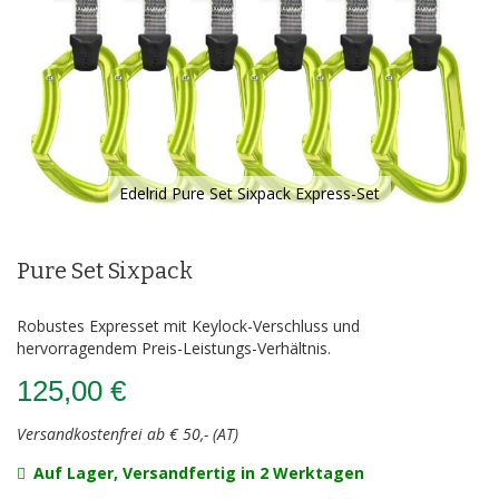
Edelrid Pure Set Sixpack Express-Set
Zum
Anfang
der
Pure Set Sixpack
Bildergalerie
springen
Robustes Expresset mit Keylock-Verschluss und
hervorragendem Preis-Leistungs-Verhältnis.
125,00 €
Versandkostenfrei ab € 50,- (AT)
Auf Lager, Versandfertig in 2 Werktagen