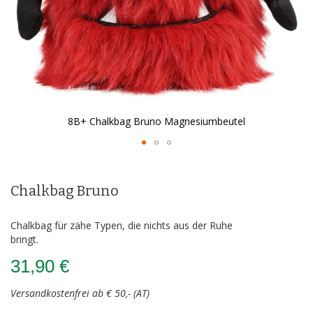
8B+ Chalkbag Bruno Magnesiumbeutel
Zum
Anfang
der
Chalkbag Bruno
Bildergalerie
springen
Chalkbag für zähe Typen, die nichts aus der Ruhe
bringt.
31,90 €
Versandkostenfrei ab € 50,- (AT)