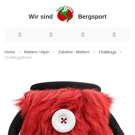
Wir sind Bergsport
Direkt
Home
Klettern / Alpin
Zubehör - Klettern
Chalkbags
Chalkbag Bruno
zum
Zum
Inhalt
Ende
der
Bildergalerie
springen