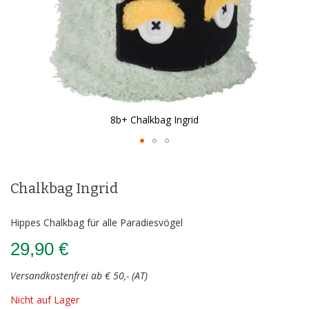
8b+ Chalkbag Ingrid
Zum
Anfang
der
Chalkbag Ingrid
Bildergalerie
springen
Hippes Chalkbag für alle Paradiesvögel
29,90 €
Versandkostenfrei ab € 50,- (AT)
Nicht auf Lager