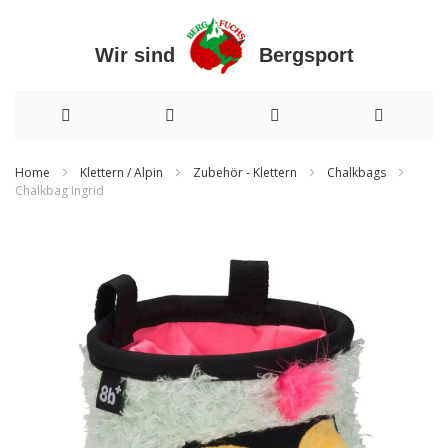
Wir sind Bergsport
Direkt
Home
Klettern / Alpin
Zubehör - Klettern
Chalkbags
Chalkbag Ingrid
zum
Zum
Inhalt
Ende
der
Bildergalerie
springen