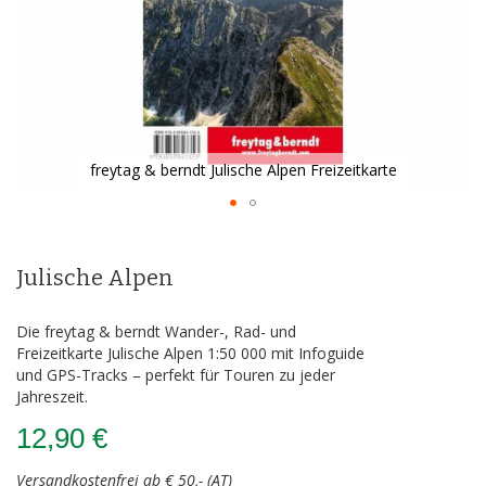
freytag & berndt Julische Alpen Freizeitkarte
Zum
Anfang
der
Julische Alpen
Bildergalerie
springen
Die freytag & berndt Wander-, Rad- und
Freizeitkarte Julische Alpen 1:50 000 mit Infoguide
und GPS-Tracks – perfekt für Touren zu jeder
Jahreszeit.
12,90 €
Versandkostenfrei ab € 50,- (AT)