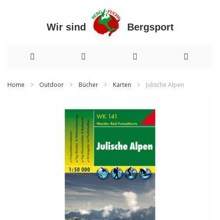
Wir sind Bergsport
Direkt
Home
Outdoor
Bücher
Karten
Julische Alpen
zum
Zum
Inhalt
Ende
der
Bildergalerie
springen