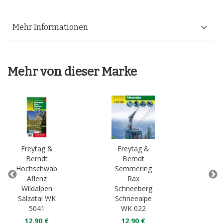
Mehr Informationen
Mehr von dieser Marke
Freytag &
Freytag &
Fr
Berndt
Berndt
B
Hochschwab
Semmering
Ten
Aflenz
Rax
Wildalpen
Schneeberg
La
Salzatal WK
Schneealpe
Os
5041
WK 022
W
12,90 €
12,90 €
1