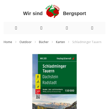
Wir sind Bergsport
Direkt
Home
Outdoor
Bücher
Karten
Schladminger Tauern
zum
Zum
Inhalt
Ende
der
Bildergalerie
springen