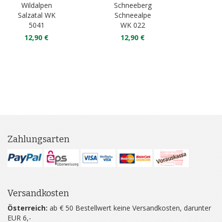
Wildalpen
Schneeberg
La
Salzatal WK
Schneealpe
Os
5041
WK 022
W
12,90 €
12,90 €
1
Zahlungsarten
Versandkosten
Österreich:
ab € 50 Bestellwert keine Versandkosten, darunter
EUR 6,-