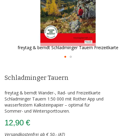
freytag & berndt Schladminger Tauern Freizeitkarte
Zum
Anfang
der
Schladminger Tauern
Bildergalerie
springen
freytag & berndt Wander-, Rad- und Freizeitkarte
Schladminger Tauern 1:50 000 mit Rother App und
wasserfestem Kalksteinpapier – optimal für
Sommer- und Wintersporttouren.
12,90 €
Versandkostenfrei ab € 50,- (AT)