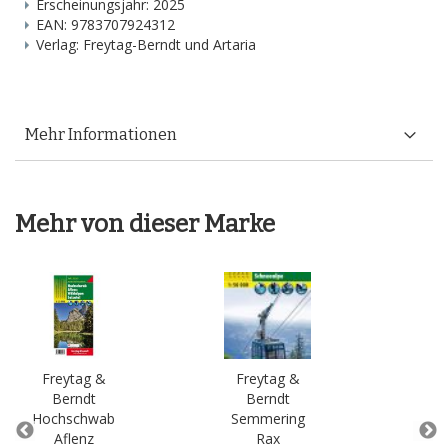
Erscheinungsjahr: 2025
EAN: 9783707924312
Verlag: Freytag-Berndt und Artaria
Mehr Informationen
Mehr von dieser Marke
Freytag &
Freytag &
Fr
Berndt
Berndt
B
Hochschwab
Semmering
Ten
Aflenz
Rax