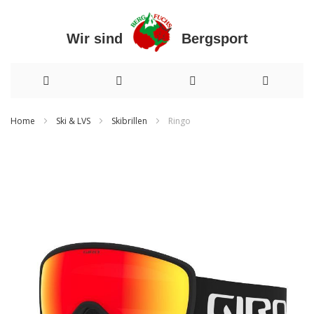
Wir sind Bergsport
Direkt
Home
Ski & LVS
Skibrillen
Ringo
zum
Zum
Inhalt
Ende
der
Bildergalerie
springen