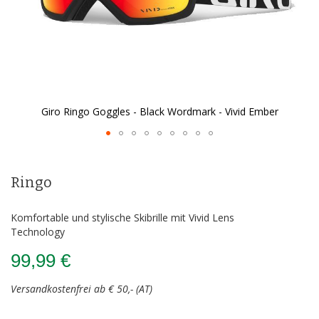
Giro Ringo Goggles - Black Wordmark - Vivid Ember
Zum
Anfang
der
Ringo
Bildergalerie
springen
Komfortable und stylische Skibrille mit Vivid Lens
Technology
99,99 €
Versandkostenfrei ab € 50,- (AT)