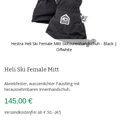
Hestra Heli Ski Female Mitt Skitourenhandschuh - Black |
Offwhite
Zum
Anfang
der
Heli Ski Female Mitt
Bildergalerie
springen
Abriebfester, wasserdichter Fäustling mit
herausnehmbaren Innenhandschuh.
145,00 €
Versandkostenfrei ab € 50,- (AT)