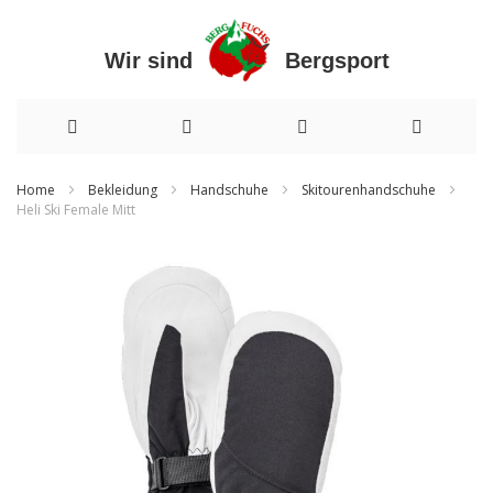
Wir sind Bergsport
Direkt
Home
Bekleidung
Handschuhe
Skitourenhandschuhe
Heli Ski Female Mitt
zum
Zum
Inhalt
Ende
der
Bildergalerie
springen