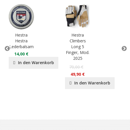
Hestra
Hestra
H
Hestra
Climbers
Lederbalsam
Long 5
Lea
Finger, Mod.
Ski
14,00 €
2025
15
In den Warenkorb
70,00 €
49,90 €
In den Warenkorb