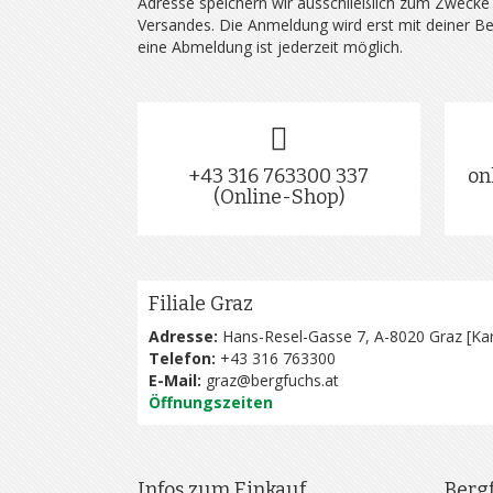
Adresse speichern wir ausschließlich zum Zwecke
Versandes. Die Anmeldung wird erst mit deiner B
eine Abmeldung ist jederzeit möglich.
+43 316 763300 337
on
(Online-Shop)
Filiale Graz
Adresse:
Hans-Resel-Gasse 7, A-8020 Graz [
Kar
Telefon:
+43 316 763300
E-Mail:
graz@bergfuchs.at
Öffnungszeiten
Infos zum Einkauf
Berg