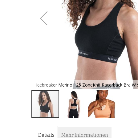
Sport-BH -
Icebreaker Merino 125 ZoneKnit Racerback Bra W S
Zum
Anfang
der
Details
Mehr Informationen