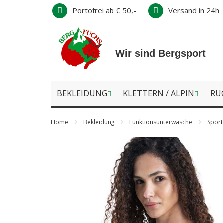
Direkt
Portofrei ab € 50,-
Versand in 24h
zum
Inhalt
Wir sind Bergsport
BEKLEIDUNG
KLETTERN / ALPIN
RU
Home
Bekleidung
Funktionsunterwäsche
Spor
Zum
Ende
der
Bildergalerie
springen