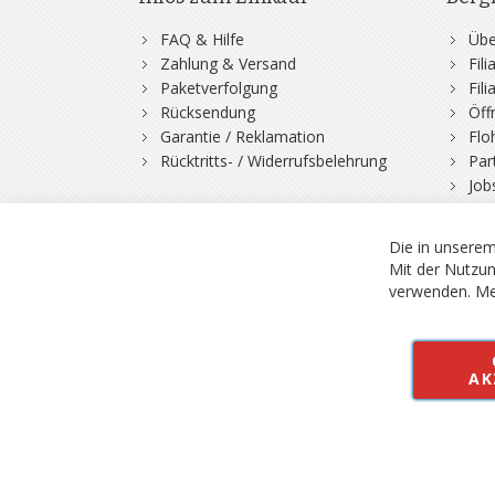
FAQ & Hilfe
Übe
Zahlung & Versand
Fil
Paketverfolgung
Fil
Rücksendung
Öff
Garantie / Reklamation
Flo
Rücktritts- / Widerrufsbelehrung
Par
Job
Die in unserem
Mit der Nutzun
verwenden.
Me
© 2026 Bergfuchs, Be
Vertrag widerruf
AK
Alle Preise inkl.