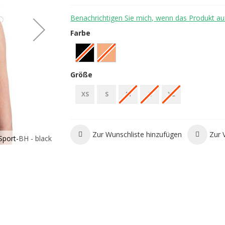
Benachrichtigen Sie mich, wenn das Produkt auf
Farbe
Größe
XS
S
M
L
XL
Icebreaker Merino 125 ZoneKnit Racerback Bra W
Zur Wunschliste hinzufügen
Zur 
port-BH - black
back