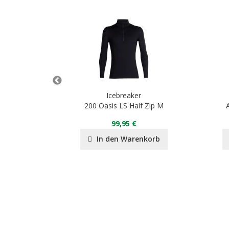
Icebreaker
ngs wFly
200 Oasis LS Half Zip M
99,95 €
nkorb
In den Warenkorb