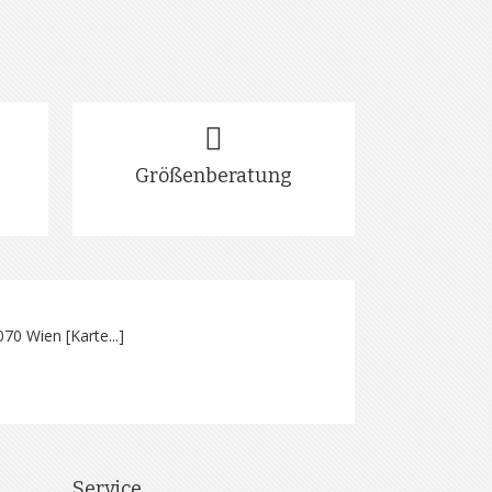
Größenberatung
070 Wien [
Karte...
]
Service