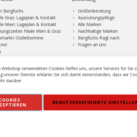
r Bergfuchs
Größenberatung
iale Graz: Lageplan & Kontakt
Ausrüstungspflege
iale Wien: Lageplan & Kontakt
Alle Marken
nungszeiten Filiale Wien & Graz
Nachhaltige Marken
hmarkt/-Outlettermine
Bergfuchs fragt nach
tner
Fragen an uns
s
 Webshop verwendeten Cookies helfen uns, unsere Services für Sie z
g unserer Dienste erklären Sie sich damit einverstanden, dass wir Co
hr darüber
rgsport S. Steiner GmbH - Shop für Bergsport, Klettern und Outdoor.
COOKIES
en
Kontakt
Impressum
AGB
Datenschutz
Barrierefreiheitse
BENUTZERDEFINIERTE EINSTELLU
ZEPTIEREN
 MWSt. in EUR, Angebot solange Vorrat reicht. Fehler, Irrtümer und Pr