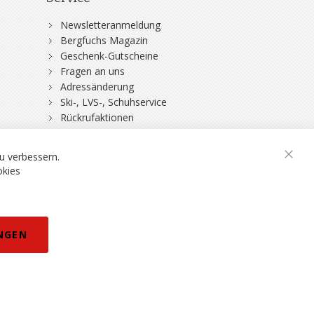
Newsletteranmeldung
Bergfuchs Magazin
Geschenk-Gutscheine
Fragen an uns
Adressänderung
Ski-, LVS-, Schuhservice
Rückrufaktionen
DSV-Skiversicherung
u verbessern.
Schli
okies
rklärung
NGEN
eisänderungen vorbehalten.