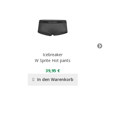
Icebreaker
Ice
W Sprite Hot pants
Sire
39,95 €
59
In den Warenkorb
In de