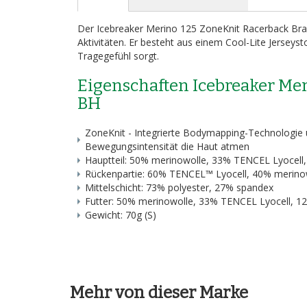
Bildergalerie
springen
Der Icebreaker Merino 125 ZoneKnit Racerback Bra W
Aktivitäten. Er besteht aus einem Cool-Lite Jerseysto
Tragegefühl sorgt.
Eigenschaften Icebreaker Me
BH
ZoneKnit - Integrierte Bodymapping-Technologie u
Bewegungsintensität die Haut atmen
Hauptteil: 50% merinowolle, 33%
TENCEL
Lyocell
Rückenpartie: 60%
TENCEL
™ Lyocell, 40% merino
Mittelschicht: 73% polyester, 27% spandex
Futter: 50% merinowolle, 33%
TENCEL
Lyocell, 12
Gewicht: 70g (S)
Mehr von dieser Marke