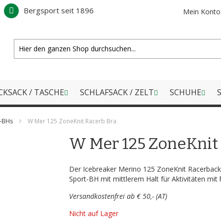
Bergsport seit 1896
Mein Konto
CKSACK / TASCHE
SCHLAFSACK / ZELT
SCHUHE
S
t-BHs
W Mer 125 ZoneKnit Racerb Bra
W Mer 125 ZoneKnit 
Der Icebreaker Merino 125 ZoneKnit Racerback 
Sport-BH mit mittlerem Halt für Aktivitäten mit 
Versandkostenfrei ab € 50,- (AT)
Nicht auf Lager