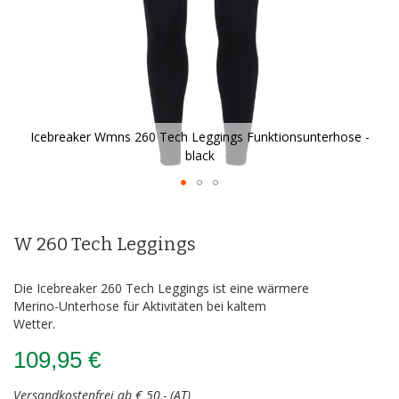
Icebreaker Wmns 260 Tech Leggings Funktionsunterhose -
black
Zum
Anfang
der
W 260 Tech Leggings
Bildergalerie
springen
Die Icebreaker 260 Tech Leggings ist eine wärmere
Merino-Unterhose für Aktivitäten bei kaltem
Wetter.
109,95 €
Versandkostenfrei ab € 50,- (AT)