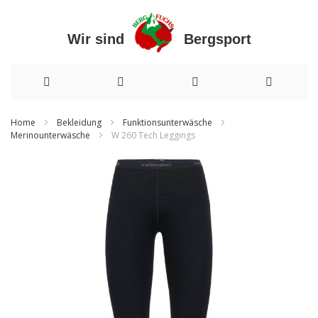
Wir sind Bergsport
Direkt
Home
Bekleidung
Funktionsunterwäsche
Merinounterwäsche
W 260 Tech Leggings
zum
Inhalt
Zum
Ende
der
Bildergalerie
springen