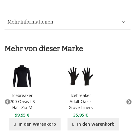
Mehr Informationen
Mehr von dieser Marke
Icebreaker
Icebreaker
Ic
200 Oasis LS
Adult Oasis
An
Half Zip M
Glove Liners
Bo
99,95 €
35,95 €
4
In den Warenkorb
In den Warenkorb