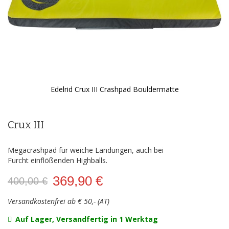
Edelrid Crux III Crashpad Bouldermatte
Zum
Anfang
der
Crux III
Bildergalerie
springen
Megacrashpad für weiche Landungen, auch bei
Furcht einflößenden Highballs.
369,90 €
400,00 €
Versandkostenfrei ab € 50,- (AT)
Auf Lager, Versandfertig in 1 Werktag