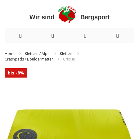
Wir sind Bergsport
Direkt
Home
Klettern / Alpin
Klettern
Crashpads / Bouldermatten
Crux III
zum
Inhalt
Zum
bis -8%
Ende
der
Bildergalerie
springen