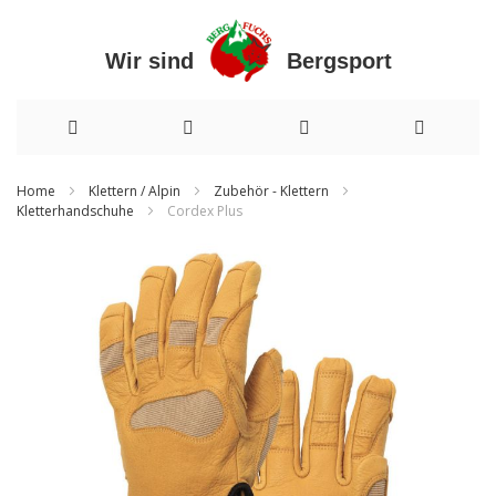
Wir sind Bergsport
Direkt
Home
Klettern / Alpin
Zubehör - Klettern
Kletterhandschuhe
Cordex Plus
zum
Inhalt
Zum
Ende
der
Bildergalerie
springen