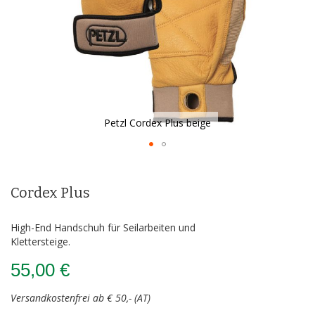
Petzl Cordex Plus beige
Zum
Anfang
der
Cordex Plus
Bildergalerie
springen
High-End Handschuh für Seilarbeiten und
Klettersteige.
55,00 €
Versandkostenfrei ab € 50,- (AT)