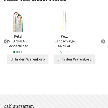
Petzl
Petzl
ST´ANNEAU
Bandschlinge
E
Bandschlinge
ANNEAU
5
8,00 €
6,00 €
In den Warenkorb
In den Warenkorb
Zahlungsarten