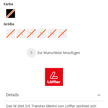
Farbe
Größe
46
48
50
52
54
56
Zur Wunschliste hinzufügen
Details
Das M Shirt S/S Transtex Merino von Löffler zeichnet sich