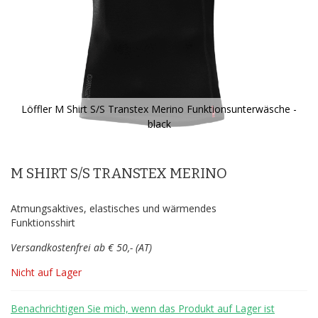
Löffler M Shirt S/S Transtex Merino Funktionsunterwäsche -
black
Zum
Anfang
der
M SHIRT S/S TRANSTEX MERINO
Bildergalerie
springen
Atmungsaktives, elastisches und wärmendes
Funktionsshirt
Versandkostenfrei ab € 50,- (AT)
Nicht auf Lager
Benachrichtigen Sie mich, wenn das Produkt auf Lager ist