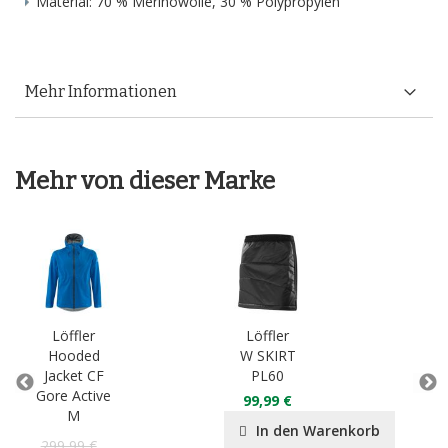
Material: 70 % Merinowolle, 30 % Polypropylen
Mehr Informationen
Mehr von dieser Marke
Löffler
Löffler
L
Hooded
W SKIRT
Z
Jacket CF
PL60
Tr
Gore Active
Pa
99,99 €
M
14
In den Warenkorb
299,99 €