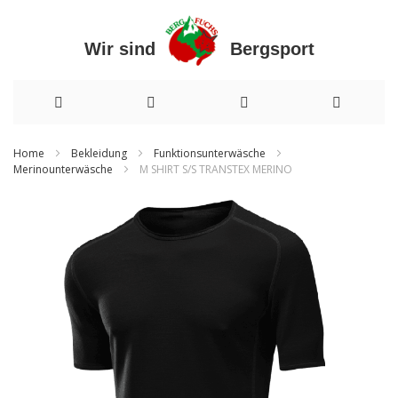
Wir sind Bergsport
Direkt
Home
Bekleidung
Funktionsunterwäsche
Merinounterwäsche
M SHIRT S/S TRANSTEX MERINO
zum
Inhalt
Zum
Ende
der
Bildergalerie
springen