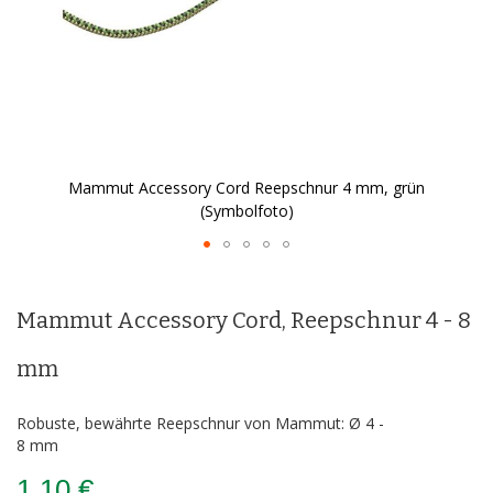
Mammut Accessory Cord Reepschnur 4 mm, grün
(Symbolfoto)
Zum
Anfang
der
Mammut Accessory Cord, Reepschnur 4 - 8
Bildergalerie
springen
mm
Robuste, bewährte Reepschnur von Mammut: Ø 4 -
8 mm
1,10 €