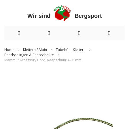
Wir sind Bergsport
Direkt
Home
Klettern / Alpin
Zubehör - Klettern
Bandschlingen & Reepschnüre
zum
Mammut Accessory Cord, Reepschnur 4 - 8 mm
Inhalt
Zum
Ende
der
Bildergalerie
springen