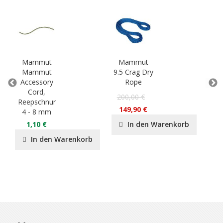
Mammut
Mammut
M
Mammut
9.5 Crag Dry
Sm
Accessory
Rope
Cord,
P
200,00 €
Reepschnur
55
149,90 €
4 - 8 mm
3
1,10 €
In den Warenkorb
In den Warenkorb