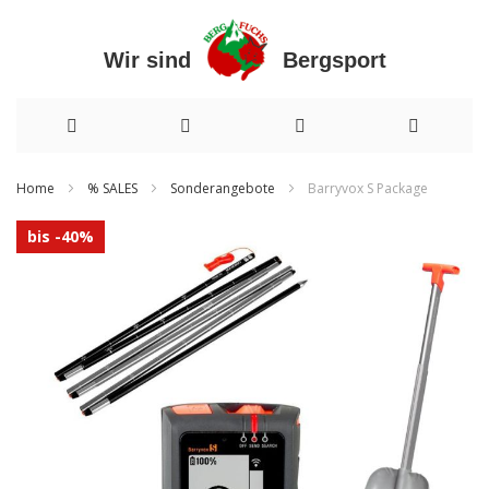
Wir sind Bergsport
Direkt
Home
% SALES
Sonderangebote
Barryvox S Package
zum
Zum
bis -40%
Inhalt
Ende
der
Bildergalerie
springen