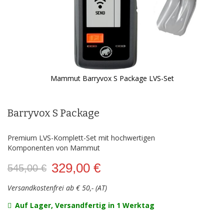
Mammut Barryvox S Package LVS-Set
Zum
Anfang
der
Barryvox S Package
Bildergalerie
springen
Premium LVS-Komplett-Set mit hochwertigen
Komponenten von Mammut
329,00 €
545,00 €
Versandkostenfrei ab € 50,- (AT)
Auf Lager, Versandfertig in 1 Werktag