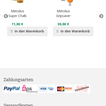
Metolius
Metolius
Me
Super Chalk
Gripsaver
Ro
11,00 €
30,00 €
2
In den Warenkorb
In den Warenkorb
Zahlungsarten
Versandkosten