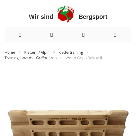
Wir sind Bergsport
Direkt
Home
Klettern / Alpin
Klettertraining
Trainingsboards - Griffboards
Wood Grips Deluxe II
zum
Inhalt
Zum
Ende
der
Bildergalerie
springen