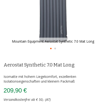
Mountain Equipment Aerostat Synthetic 7.0 Mat Long
Zum
Anfang
der
Aerostat Synthetic 7.0 Mat Long
Bildergalerie
springen
Isomatte mit hohem Liegekomfort, exzellenten
Isolationseigenschaften und kleinem Packmaß
209,90 €
Versandkostenfrei ab € 50,- (AT)