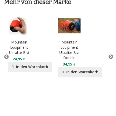
Mehr von dieser Marke
Mountain
Mountain
Mo
Equipment
Equipment
Eq
Ultralite Bivi
Ultralite Bivi
Lig
Double
D
24,95 €
34,95 €
2
In den Warenkorb
In den Warenkorb