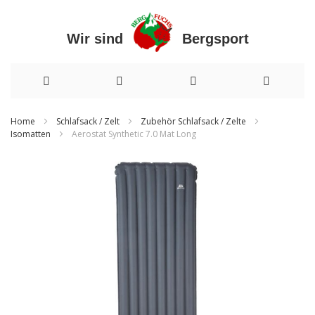
Wir sind Bergsport
Direkt
Home
Schlafsack / Zelt
Zubehör Schlafsack / Zelte
Isomatten
Aerostat Synthetic 7.0 Mat Long
zum
Inhalt
Zum
Ende
der
Bildergalerie
springen