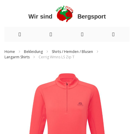
Wir sind Bergsport
Direkt
Home
Bekleidung
Shirts / Hemden / Blusen
Langarm Shirts
Cerrig Wmns LS Zip T
zum
Inhalt
Zum
Ende
der
Bildergalerie
springen