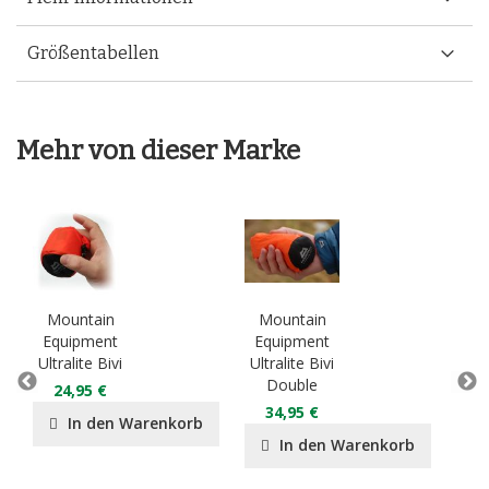
Größentabellen
Mehr von dieser Marke
Mountain
Mountain
Mo
Equipment
Equipment
Eq
Ultralite Bivi
Ultralite Bivi
Lig
Double
D
24,95 €
34,95 €
2
In den Warenkorb
In den Warenkorb