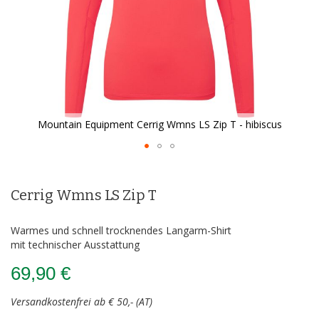
Mountain Equipment Cerrig Wmns LS Zip T - hibiscus
Zum
Anfang
der
Cerrig Wmns LS Zip T
Bildergalerie
springen
Warmes und schnell trocknendes Langarm-Shirt
mit technischer Ausstattung
69,90 €
Versandkostenfrei ab € 50,- (AT)