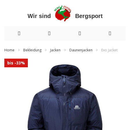
Wir sind Bergsport
Direkt
Home
Bekleidung
Jacken
Daunenjacken
Exo Jacket
zum
Zum
bis -33%
Inhalt
Ende
der
Bildergalerie
springen