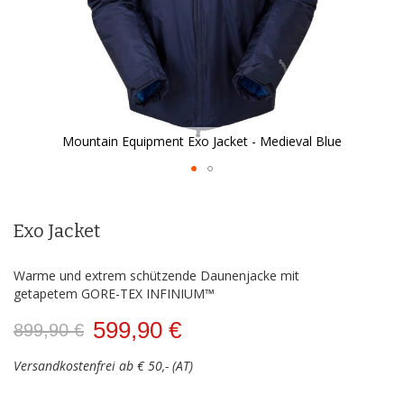
Mountain Equipment Exo Jacket - Medieval Blue
Zum
Anfang
der
Exo Jacket
Bildergalerie
springen
Warme und extrem schützende Daunenjacke mit
getapetem GORE-TEX INFINIUM™
599,90 €
899,90 €
Versandkostenfrei ab € 50,- (AT)