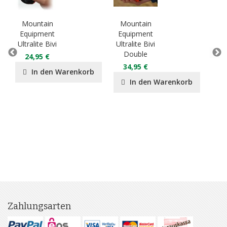
Mountain
Mountain
Mo
Equipment
Equipment
Eq
Ultralite Bivi
Ultralite Bivi
Lig
Double
D
24,95 €
34,95 €
2
In den Warenkorb
In den Warenkorb
Zahlungsarten