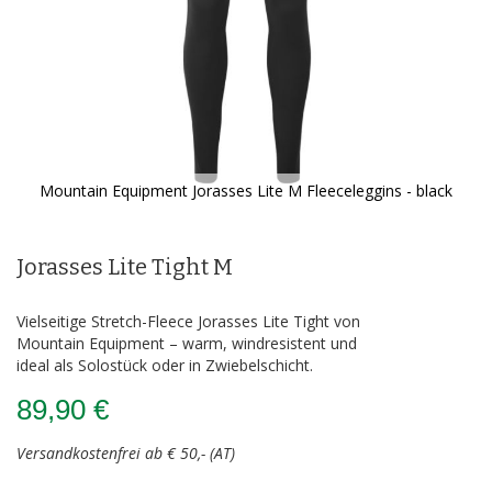
Mountain Equipment Jorasses Lite M Fleeceleggins - black
Zum
Anfang
der
Jorasses Lite Tight M
Bildergalerie
springen
Vielseitige Stretch-Fleece Jorasses Lite Tight von
Mountain Equipment – warm, windresistent und
ideal als Solo­stück oder in Zwiebelschicht.
89,90 €
Versandkostenfrei ab € 50,- (AT)