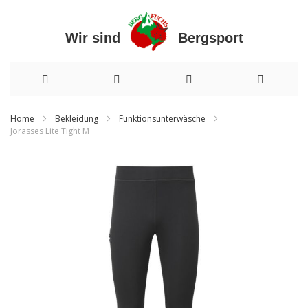
Wir sind Bergsport
Direkt
Home
Bekleidung
Funktionsunterwäsche
Jorasses Lite Tight M
zum
Zum
Inhalt
Ende
der
Bildergalerie
springen