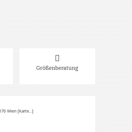
Größenberatung
070 Wien [
Karte...
]