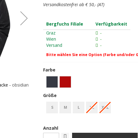
Versandkostenfrei ab € 50,- (AT)
Bergfuchs Filiale
Verfügbarkeit
Graz
-
Wien
-
Versand
-
Bitte wählen Sie eine Option (Farbe und/oder 
Farbe
Mountain Equipment Kryos Mens Jacket Daune
cke - obsidian
red/medieval
Größe
S
M
L
XL
XXL
Anzahl