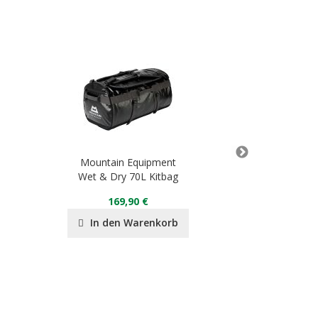
Mountain Equipment
Mountai
Wet & Dry 70L Kitbag
Lightline Ja
169,90 €
35
In den Warenkorb
In de