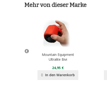
Mehr von dieser Marke
pment
Mountain Equipment
ipper
Ultralite Bivi
24,95 €
nkorb
In den Warenkorb