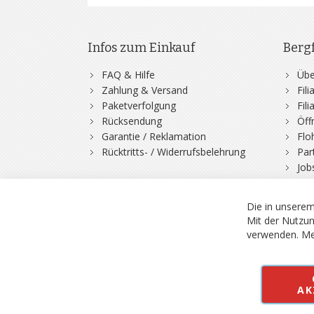
Infos zum Einkauf
Berg
FAQ & Hilfe
Übe
Zahlung & Versand
Fil
Paketverfolgung
Fil
Rücksendung
Öff
Garantie / Reklamation
Flo
Rücktritts- / Widerrufsbelehrung
Par
Job
Die in unserem
Mit der Nutzun
verwenden.
Me
© 2026 Bergfuchs, Be
Vertrag widerruf
AK
Alle Preise inkl.