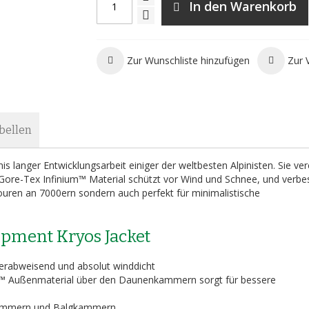
In den Warenkorb
Zur Wunschliste hinzufügen
Zur 
bellen
s langer Entwicklungsarbeit einiger der weltbesten Alpinisten. Sie ver
ore-Tex Infinium™ Material schützt vor Wind und Schnee, und verbe
Touren an 7000ern sondern auch perfekt für minimalistische
pment Kryos Jacket
rabweisend und absolut winddicht
 Außenmaterial über den Daunenkammern sorgt für bessere
Kammern und Balgkammern