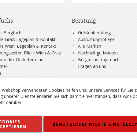
fuchs
Beratung
r Bergfuchs
Größenberatung
iale Graz: Lageplan & Kontakt
Ausrüstungspflege
iale Wien: Lageplan & Kontakt
Alle Marken
nungszeiten Filiale Wien & Graz
Nachhaltige Marken
hmarkt/-Outlettermine
Bergfuchs fragt nach
tner
Fragen an uns
s
 Webshop verwendeten Cookies helfen uns, unsere Services für Sie z
g unserer Dienste erklären Sie sich damit einverstanden, dass wir Co
hr darüber
rgsport S. Steiner GmbH - Shop für Bergsport, Klettern und Outdoor.
COOKIES
en
Kontakt
Impressum
AGB
Datenschutz
Barrierefreiheitse
BENUTZERDEFINIERTE EINSTELLU
ZEPTIEREN
 MWSt. in EUR, Angebot solange Vorrat reicht. Fehler, Irrtümer und Pr