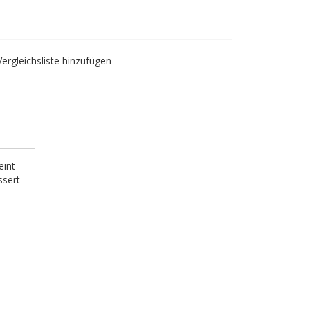
Vergleichsliste hinzufügen
eint
ssert