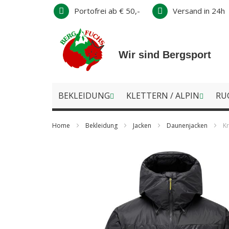
Direkt
Portofrei ab € 50,-
Versand in 24h
zum
Inhalt
Wir sind Bergsport
BEKLEIDUNG
KLETTERN / ALPIN
RU
Home
Bekleidung
Jacken
Daunenjacken
Kr
Zum
Ende
der
Bildergalerie
springen