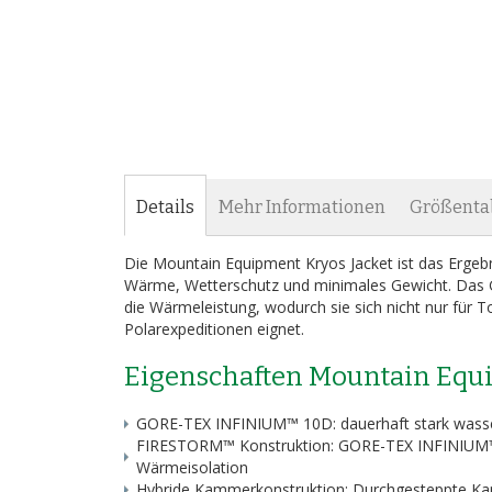
Bildergalerie
springen
Details
Mehr Informationen
Größenta
Die Mountain Equipment Kryos Jacket ist das Ergebni
Wärme, Wetterschutz und minimales Gewicht. Das G
die Wärmeleistung, wodurch sie sich nicht nur für 
Polarexpeditionen eignet.
Eigenschaften Mountain Equi
GORE-TEX INFINIUM™ 10D: dauerhaft stark wasse
FIRESTORM™ Konstruktion: GORE-TEX INFINIUM™
Wärmeisolation
Hybride Kammerkonstruktion: Durchgesteppte 