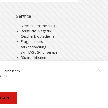
Service
Newsletteranmeldung
Bergfuchs Magazin
Geschenk-Gutscheine
Fragen an uns
Adressänderung
Ski-, LVS-, Schuhservice
Rückrufaktionen
DSV-Skiversicherung
u verbessern.
Schli
okies
rklärung
NGEN
eisänderungen vorbehalten.