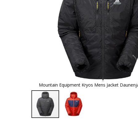
Mountain Equipment Kryos Mens Jacket Daunenja
Zum
Anfang
der