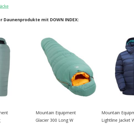
äcke
er Daunenprodukte mit DOWN INDEX:
ment
Mountain Equipment
Mountain Equip
g
Glacier 300 Long W
Lightline Jacket 