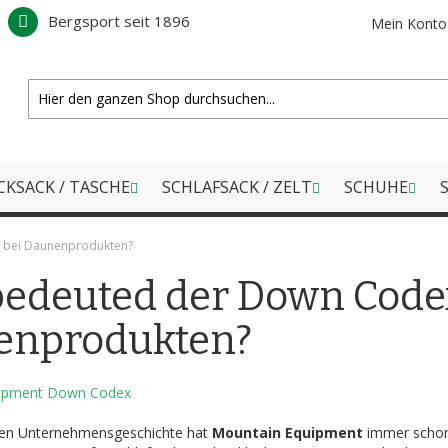
Bergsport seit 1896
Mein Konto
CKSACK / TASCHE
SCHLAFSACK / ZELT
SCHUHE
S
 bei Daunenprodukten?
edeuted der Down Code
enprodukten?
rigen Unternehmensgeschichte hat
Mountain Equipment
immer schon 