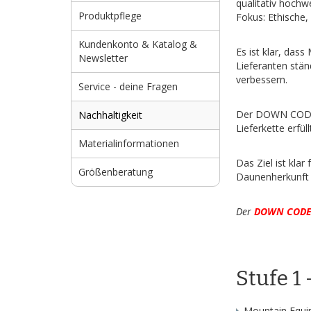
qualitativ hochw
Produktpflege
Fokus: Ethische
Kundenkonto & Katalog &
Es ist klar, das
Newsletter
Lieferanten stän
verbessern.
Service - deine Fragen
Der DOWN CODEX 
Nachhaltigkeit
Lieferkette erfü
Materialinformationen
Das Ziel ist kl
Größenberatung
Daunenherkunft 
Der
DOWN CODE
Stufe 1 
Mountain Equip