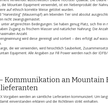
, die Mountain Equipment verwendet, ist ein Nebenprodukt der Nahr
ere auf ethisch korrekte Weise getötet wurden.
 “Harvesting” (Mauserrupf) am lebenden Tier sind absolut ausgeschl
en nicht zwangsgemästet.
n unter artgerechten Bedingungen. Sie haben genug Platz, sich frei i
 haben Zugang zu frischem Wasser und natürlicher Nahrung. Die Anzahl
aximalen Anzahl.
ngewinnung wird diese gereinigt und sortiert – dies erfolgt auf wa
.
rge, die wir verwenden, wird hinsichtlich Sauberkeit, Zusammensetzu
untain Equipment. Alle Angaben zur Fill Power werden nach der IDFB/
2 – Kommunikation an Mountain
lieferanten
Vorgaben werden an sämtliche Lieferanten kommuniziert. Um langf
amit einverstanden erklären und die Richtlinien strikt einhalten.