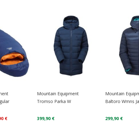
ment
Mountain Equipment
Mountain Equip
gular
Tromso Parka W
Baltoro Wmns Ja
90 €
399,90 €
299,90 €