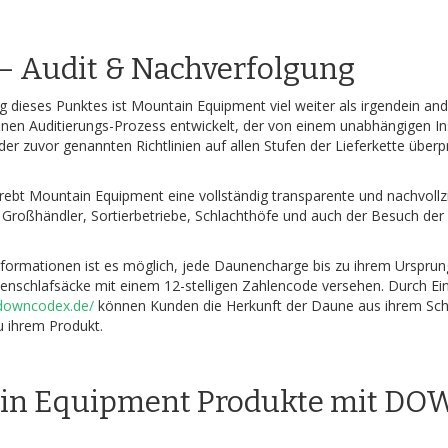
 – Audit & Nachverfolgung
 dieses Punktes ist Mountain Equipment viel weiter als irgendein a
nen Auditierungs-Prozess entwickelt, der von einem unabhängigen Inst
r zuvor genannten Richtlinien auf allen Stufen der Lieferkette überpr
trebt Mountain Equipment eine vollständig transparente und nachvol
 Großhändler, Sortierbetriebe, Schlachthöfe und auch der Besuch de
formationen ist es möglich, jede Daunencharge bis zu ihrem Ursprun
nschlafsäcke mit einem 12-stelligen Zahlencode versehen. Durch Ei
downcodex.de/
können Kunden die Herkunft der Daune aus ihrem Schl
u ihrem Produkt.
in Equipment Produkte mit D