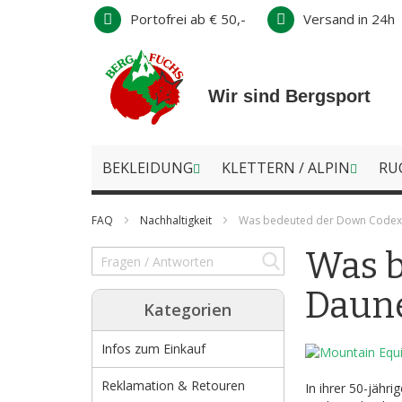
Direkt
Portofrei ab € 50,-
Versand in 24h
zum
Inhalt
Wir sind Bergsport
BEKLEIDUNG
KLETTERN / ALPIN
RU
FAQ
Nachhaltigkeit
Was bedeuted der Down Codex
Was b
Daun
Kategorien
Infos zum Einkauf
Reklamation & Retouren
In ihrer 50-jäh