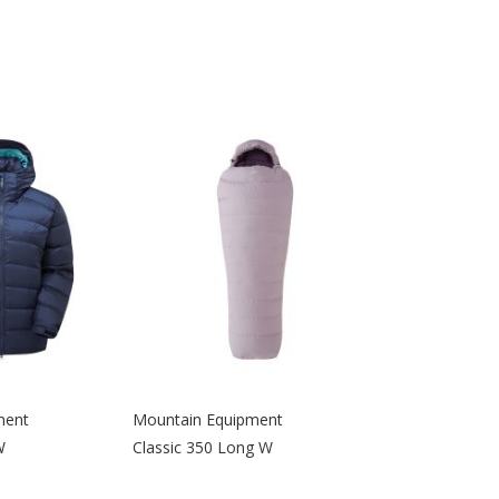
ment
Mountain Equipment
W
Classic 350 Long W