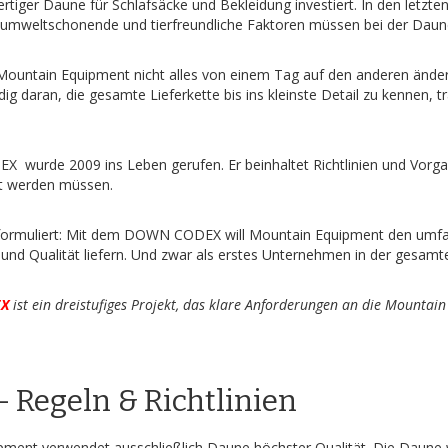
ertiger Daune für Schlafsäcke und Bekleidung investiert. In den letzte
, umweltschonende und tierfreundliche Faktoren müssen bei der Daun
s Mountain Equipment nicht alles von einem Tag auf den anderen änd
dig daran, die gesamte Lieferkette bis ins kleinste Detail zu kennen, t
wurde 2009 ins Leben gerufen. Er beinhaltet Richtlinien und Vorgab
llt werden müssen.
ar formuliert: Mit dem DOWN CODEX will Mountain Equipment den umfa
und Qualität liefern. Und zwar als erstes Unternehmen in der gesam
X
ist ein dreistufiges Projekt, das klare Anforderungen an die Mountain
– Regeln & Richtlinien
ment verwendet ausschließlich Daune höchster Qualität. Die Daune 