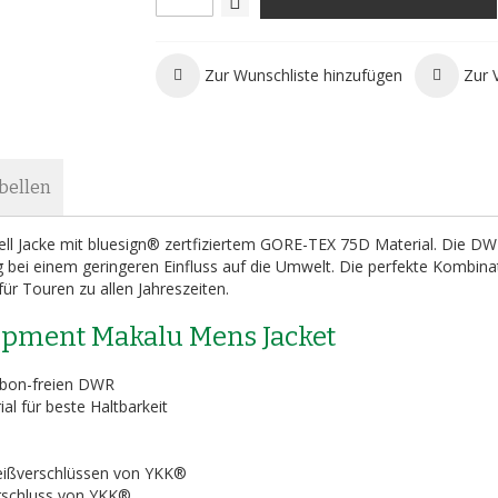
Zur Wunschliste hinzufügen
Zur 
bellen
hell Jacke mit bluesign® zertfiziertem GORE-TEX 75D Material. Die DW
ng bei einem geringeren Einfluss auf die Umwelt. Die perfekte Kombina
r Touren zu allen Jahreszeiten.
ipment Makalu Mens Jacket
rbon-freien DWR
l für beste Haltbarkeit
eißverschlüssen von YKK®
rschluss von YKK®