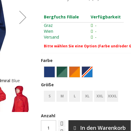
Bergfuchs Filiale
Verfügbarkeit
Graz
-
Wien
-
Versand
-
Bitte wählen Sie eine Option (Farbe und/oder 
Farbe
miral Blue
Mountain Equipment Makalu Mens Jacket 
Größe
S
M
L
XL
XXL
XXXL
Anzahl
In den Warenkorb