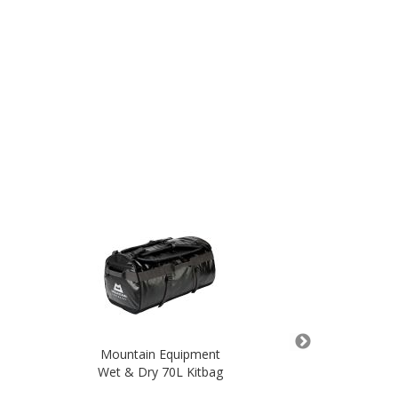
Mountain Equipment
Mountai
Wet & Dry 70L Kitbag
Lightline Ja