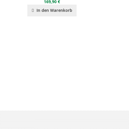
169,90 €
35
In den Warenkorb
In de