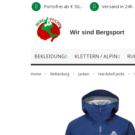
Direkt
Portofrei ab € 50,-
Versand in 24h
zum
Inhalt
Wir sind Bergsport
BEKLEIDUNG
KLETTERN / ALPIN
RU
Home
Bekleidung
Jacken
Hardshell Jacke
Zum
Ende
der
Bildergalerie
springen