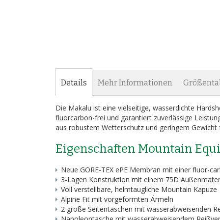
Bildergalerie
springen
Details
Mehr Informationen
Größenta
Die Makalu ist eine vielseitige, wasserdichte Hards
fluorcarbon-frei und garantiert zuverlässige Leistu
aus robustem Wetterschutz und geringem Gewicht fü
Eigenschaften Mountain Equ
Neue GORE-TEX ePE Membran mit einer fluor-ca
3-Lagen Konstruktion mit einem 75D Außenmateria
Voll verstellbare, helmtaugliche Mountain Kapuze
Alpine Fit mit vorgeformten Ärmeln
2 große Seitentaschen mit wasserabweisenden R
Napoleontasche mit wasserabweisendem Reißve