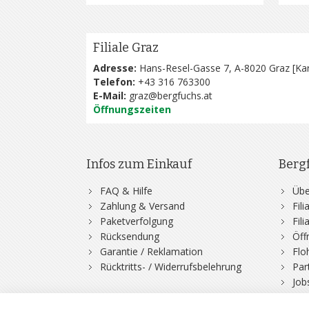
Filiale Graz
Adresse:
Hans-Resel-Gasse 7, A-8020 Graz [
Kar
Telefon:
+43 316 763300
E-Mail:
graz@bergfuchs.at
Öffnungszeiten
Infos zum Einkauf
Berg
FAQ & Hilfe
Übe
Zahlung & Versand
Fil
Paketverfolgung
Fil
Rücksendung
Öff
Garantie / Reklamation
Flo
Rücktritts- / Widerrufsbelehrung
Par
Job