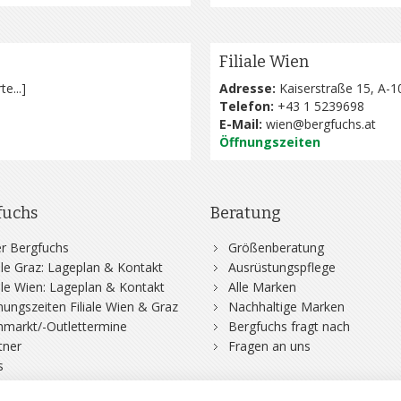
Filiale Wien
te...
]
Adresse:
Kaiserstraße 15, A-1
Telefon:
+43 1 5239698
E-Mail:
wien@bergfuchs.at
Öffnungszeiten
fuchs
Beratung
r Bergfuchs
Größenberatung
iale Graz: Lageplan & Kontakt
Ausrüstungspflege
iale Wien: Lageplan & Kontakt
Alle Marken
nungszeiten Filiale Wien & Graz
Nachhaltige Marken
hmarkt/-Outlettermine
Bergfuchs fragt nach
tner
Fragen an uns
s