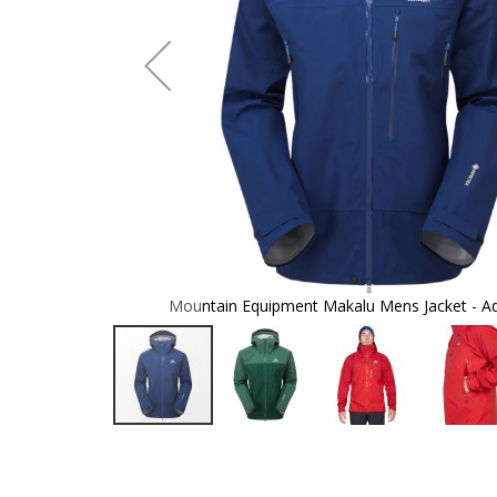
ke - Imperial
Mountain Equipment Makalu Mens Jacket - Ad
Zum
Anfang
der