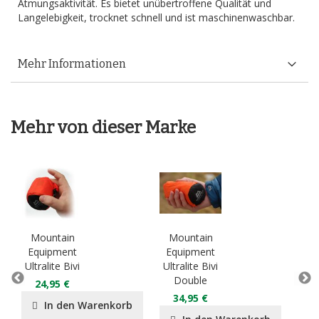
Atmungsaktivität. Es bietet unübertroffene Qualität und
Langelebigkeit, trocknet schnell und ist maschinenwaschbar.
Mehr Informationen
Mehr von dieser Marke
Mountain
Mountain
Mo
Equipment
Equipment
Eq
Ultralite Bivi
Ultralite Bivi
Lig
Double
D
24,95 €
34,95 €
2
In den Warenkorb