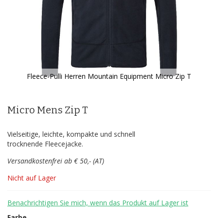
Fleece-Pulli Herren Mountain Equipment Micro Zip T
Zum
Anfang
der
Micro Mens Zip T
Bildergalerie
springen
Vielseitige, leichte, kompakte und schnell
trocknende Fleecejacke.
Versandkostenfrei ab € 50,- (AT)
Nicht auf Lager
Benachrichtigen Sie mich, wenn das Produkt auf Lager ist
Farbe