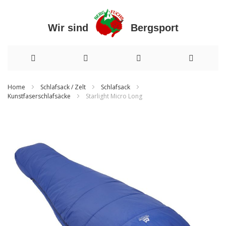
Wir sind Bergsport
Direkt
Home
Schlafsack / Zelt
Schlafsack
Kunstfaserschlafsäcke
Starlight Micro Long
zum
Inhalt
Zum
Ende
der
Bildergalerie
springen