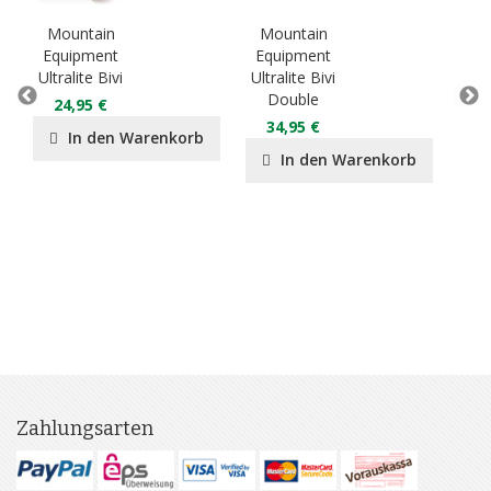
Mountain
Mountain
Mo
Equipment
Equipment
Eq
Ultralite Bivi
Ultralite Bivi
Lig
Double
D
24,95 €
34,95 €
2
In den Warenkorb
In den Warenkorb
Zahlungsarten