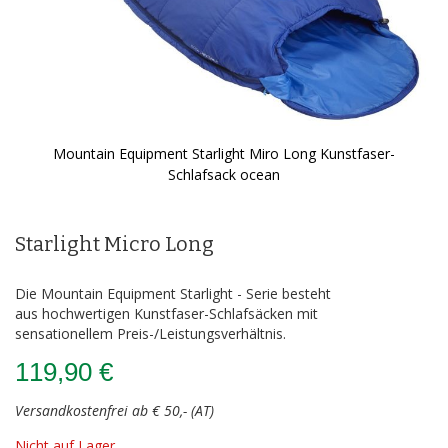
Mountain Equipment Starlight Miro Long Kunstfaser-
Schlafsack ocean
Zum
Anfang
der
Starlight Micro Long
Bildergalerie
springen
Die Mountain Equipment Starlight - Serie besteht
aus hochwertigen Kunstfaser-Schlafsäcken mit
sensationellem Preis-/Leistungsverhältnis.
119,90 €
Versandkostenfrei ab € 50,- (AT)
Nicht auf Lager