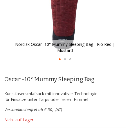
Nordisk Oscar -10° Mummy Sleeping Bag - Rio Red |
Mustard
Zum
Anfang
der
Oscar -10° Mummy Sleeping Bag
Bildergalerie
springen
Kunstfaserschlafsack mit innovativer Technologie
für Einsätze unter Tarps oder freiem Himmel
Versandkostenfrei ab € 50,- (AT)
Nicht auf Lager