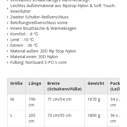
Leichtes Außenmaterial aus Ripstop-Nylon & Soft-Touch-
Innenfutter
Zweiter Schulter-Reißverschluss
Belüftungsreißverschluss vorne
Innere Brusttasche & Wärmekragen
Komfort : -6 ℃
Limit : -10 ℃
Extrem : -30 ℃
Material außen: 20D Rip Stop Nylon
Material innen: 30D Nylon
Füllung: NorGuard S-PO s-core
Größe
Länge
Breite
Gewicht
Packma
(Schultern/Füße)
(Lx∅)
M
190
71 cm/54 cm
1670 g
34 x 25
cm
cm
L
205
73 cm/55 cm
1800 g
36 x 25
cm
cm