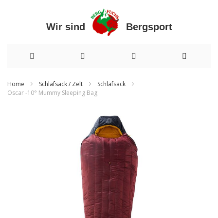
Wir sind Bergsport
Direkt
Home
Schlafsack / Zelt
Schlafsack
Oscar -10° Mummy Sleeping Bag
zum
Zum
Inhalt
Ende
der
Bildergalerie
springen