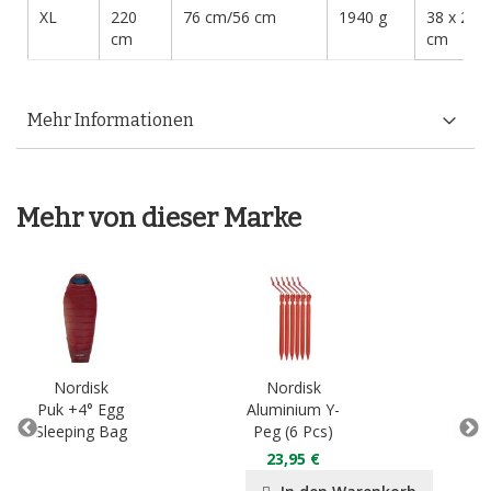
XL
220
76 cm/56 cm
1940 g
38 x 25
cm
cm
Mehr Informationen
Mehr von dieser Marke
Nordisk
Nordisk
N
Puk +4° Egg
Aluminium Y-
Ste
Sleeping Bag
Peg (6 Pcs)
(
23,95 €
1