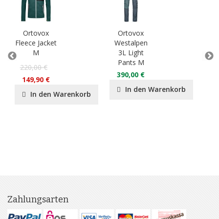
Ortovox
Ortovox
O
Fleece Jacket
Westalpen
3L
M
3L Light
Ja
Pants M
220,00 €
55
390,00 €
149,90 €
37
In den Warenkorb
In den Warenkorb
Zahlungsarten