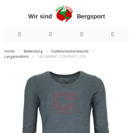
Wir sind Bergsport
Direkt
Home
Bekleidung
Funktionsunterwäsche
Langarmshirts
185 MERINO CONTRAST LS W
zum
Inhalt
Zum
Ende
der
Bildergalerie
springen