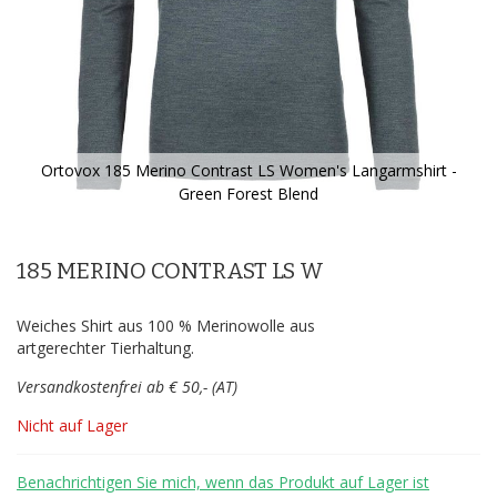
Ortovox 185 Merino Contrast LS Women's Langarmshirt -
Green Forest Blend
Zum
Anfang
der
185 MERINO CONTRAST LS W
Bildergalerie
springen
Weiches Shirt aus 100 % Merinowolle aus
artgerechter Tierhaltung.
Versandkostenfrei ab € 50,- (AT)
Nicht auf Lager
Benachrichtigen Sie mich, wenn das Produkt auf Lager ist