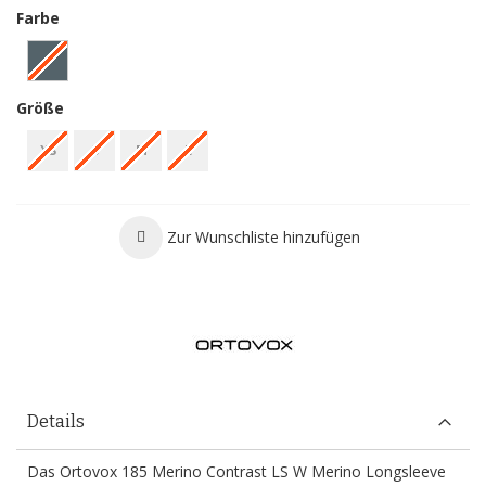
Farbe
Größe
XS
S
M
L
Zur Wunschliste hinzufügen
Details
Das Ortovox 185 Merino Contrast LS W Merino Longsleeve