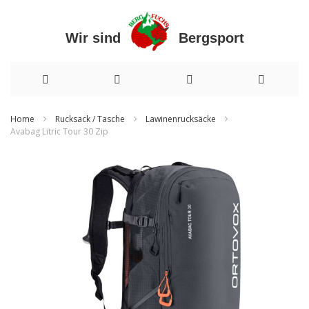
Wir sind Bergsport
Direkt
Home
Rucksack / Tasche
Lawinenrucksäcke
Avabag Litric Tour 30 Zip
zum
Zum
Inhalt
Ende
der
Bildergalerie
springen