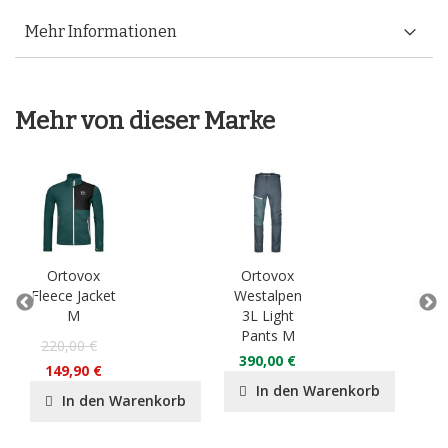
Mehr Informationen
Mehr von dieser Marke
Ortovox
Ortovox
O
Fleece Jacket
Westalpen
3L
M
3L Light
Ja
Pants M
220,00 €
55
390,00 €
149,90 €
37
In den Warenkorb
In den Warenkorb