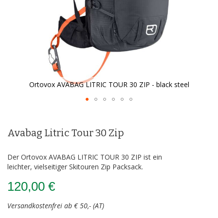
Ortovox AVABAG LITRIC TOUR 30 ZIP - black steel
Zum
Anfang
der
Avabag Litric Tour 30 Zip
Bildergalerie
springen
Der Ortovox AVABAG LITRIC TOUR 30 ZIP ist ein
leichter, vielseitiger Skitouren Zip Packsack.
120,00 €
Versandkostenfrei ab € 50,- (AT)