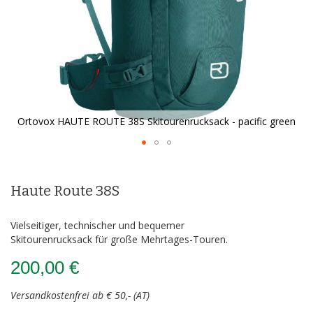
Ortovox HAUTE ROUTE 38S Skitourenrucksack - pacific green
Zum
Anfang
der
Haute Route 38S
Bildergalerie
springen
Vielseitiger, technischer und bequemer
Skitourenrucksack für große Mehrtages-Touren.
200,00 €
Versandkostenfrei ab € 50,- (AT)