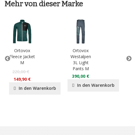
Mehr von dieser Marke
Ortovox
Ortovox
O
Fleece Jacket
Westalpen
3L
M
3L Light
Ja
Pants M
220,00 €
55
390,00 €
149,90 €
37
In den Warenkorb
In den Warenkorb