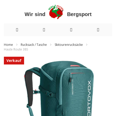
Wir sind Bergsport
Direkt
Home
Rucksack / Tasche
Skitourenrucksäcke
Haute Route 38S
zum
Zum
Inhalt
Verkauf
Ende
der
Bildergalerie
springen