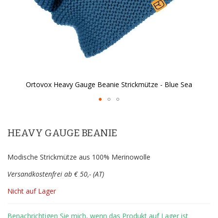
Ortovox Heavy Gauge Beanie Strickmütze - Blue Sea
Zum
Anfang
der
HEAVY GAUGE BEANIE
Bildergalerie
springen
Modische Strickmütze aus 100% Merinowolle
Versandkostenfrei ab € 50,- (AT)
Nicht auf Lager
Benachrichtigen Sie mich, wenn das Produkt auf Lager ist