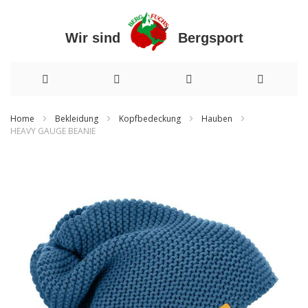
Wir sind Bergsport
Direkt
Home
Bekleidung
Kopfbedeckung
Hauben
HEAVY GAUGE BEANIE
zum
Zum
Inhalt
Ende
der
Bildergalerie
springen