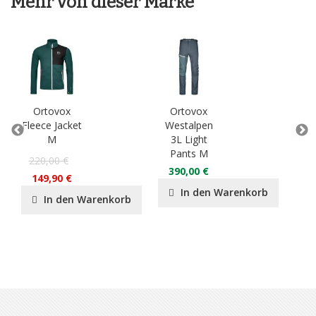
Mehr von dieser Marke
Ortovox
Ortovox
O
Fleece Jacket
Westalpen
3L
M
3L Light
Ja
Pants M
220,00 €
55
390,00 €
149,90 €
37
In den Warenkorb
In den Warenkorb