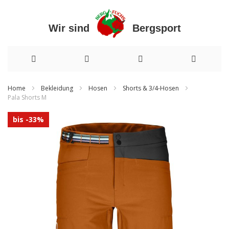
Wir sind Bergsport
Direkt
Home
Bekleidung
Hosen
Shorts & 3/4-Hosen
Pala Shorts M
zum
Zum
Inhalt
bis -33%
Ende
der
Bildergalerie
springen