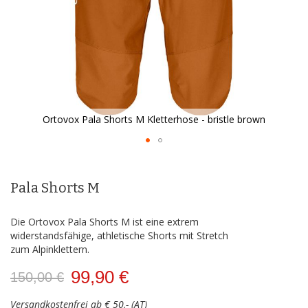
Ortovox Pala Shorts M Kletterhose - bristle brown
Zum
Anfang
der
Pala Shorts M
Bildergalerie
springen
Die Ortovox Pala Shorts M ist eine extrem
widerstandsfähige, athletische Shorts mit Stretch
zum Alpinklettern.
99,90 €
150,00 €
Versandkostenfrei ab € 50,- (AT)