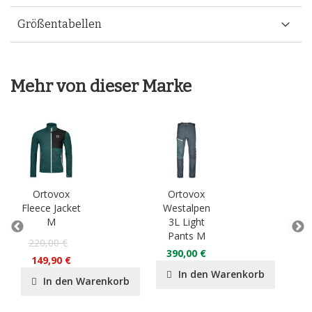
Größentabellen
Mehr von dieser Marke
Ortovox
Ortovox
O
Fleece Jacket
Westalpen
3L
M
3L Light
Ja
Pants M
220,00 €
55
390,00 €
149,90 €
37
In den Warenkorb
In den Warenkorb