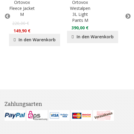
Ortovox
Ortovox
O
Fleece Jacket
Westalpen
3L
M
3L Light
Ja
Pants M
220,00 €
55
390,00 €
149,90 €
37
In den Warenkorb
In den Warenkorb
Zahlungsarten