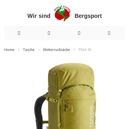
Wir sind Bergsport
Direkt
Home
Tasche
Kletterrucksäcke
PEAK 45
zum
Zum
Inhalt
Ende
der
Bildergalerie
springen