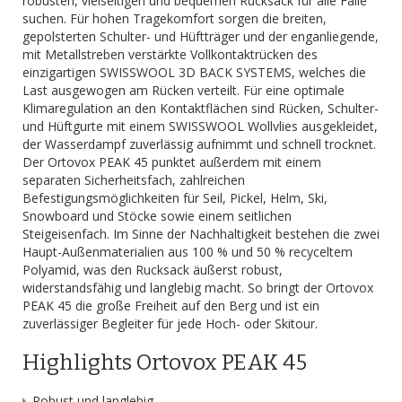
robusten, vielseitigen und bequemen Rucksack für alle Fälle
suchen. Für hohen Tragekomfort sorgen die breiten,
gepolsterten Schulter- und Hüftträger und der enganliegende,
mit Metallstreben verstärkte Vollkontaktrücken des
einzigartigen SWISSWOOL 3D BACK SYSTEMS, welches die
Last ausgewogen am Rücken verteilt. Für eine optimale
Klimaregulation an den Kontaktflächen sind Rücken, Schulter-
und Hüftgurte mit einem SWISSWOOL Wollvlies ausgekleidet,
der Wasserdampf zuverlässig aufnimmt und schnell trocknet.
Der Ortovox PEAK 45 punktet außerdem mit einem
separaten Sicherheitsfach, zahlreichen
Befestigungsmöglichkeiten für Seil, Pickel, Helm, Ski,
Snowboard und Stöcke sowie einem seitlichen
Steigeisenfach. Im Sinne der Nachhaltigkeit bestehen die zwei
Haupt-Außenmaterialien aus 100 % und 50 % recyceltem
Polyamid, was den Rucksack äußerst robust,
widerstandsfähig und langlebig macht. So bringt der Ortovox
PEAK 45 die große Freiheit auf den Berg und ist ein
zuverlässiger Begleiter für jede Hoch- oder Skitour.
Highlights Ortovox PEAK 45
Robust und langlebig