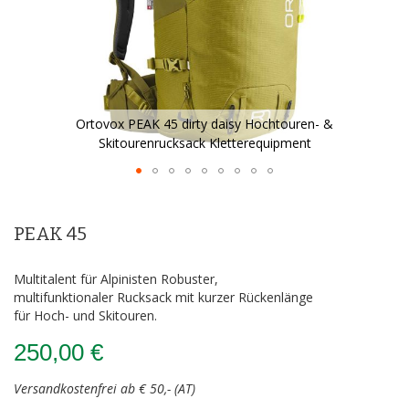
Ortovox PEAK 45 dirty daisy Hochtouren- &
Skitourenrucksack Kletterequipment
Zum
Anfang
der
PEAK 45
Bildergalerie
springen
Multitalent für Alpinisten Robuster,
multifunktionaler Rucksack mit kurzer Rückenlänge
für Hoch- und Skitouren.
250,00 €
Versandkostenfrei ab € 50,- (AT)