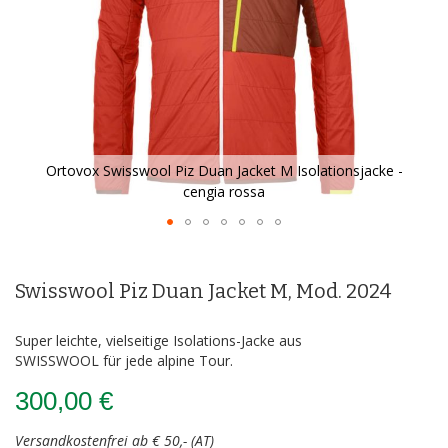
Ortovox Swisswool Piz Duan Jacket M Isolationsjacke -
cengia rossa
Zum
Anfang
der
Swisswool Piz Duan Jacket M, Mod. 2024
Bildergalerie
springen
Super leichte, vielseitige Isolations-Jacke aus
SWISSWOOL für jede alpine Tour.
300,00 €
Versandkostenfrei ab € 50,- (AT)