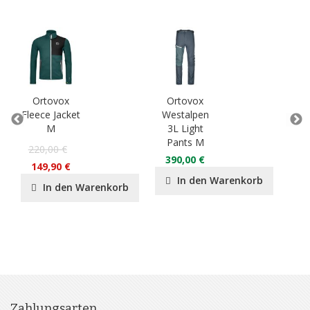
Ortovox
Ortovox
O
Fleece Jacket
Westalpen
3L
M
3L Light
Ja
Pants M
220,00 €
55
390,00 €
149,90 €
37
In den Warenkorb
In den Warenkorb
Zahlungsarten