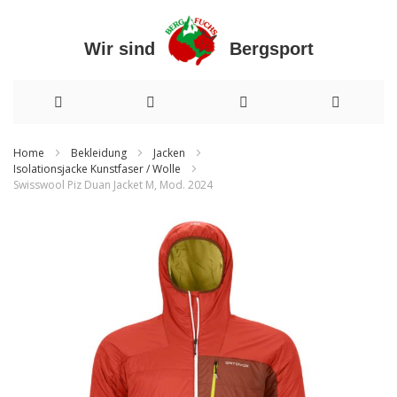
Wir sind Bergsport
Direkt
Home
Bekleidung
Jacken
Isolationsjacke Kunstfaser / Wolle
zum
Swisswool Piz Duan Jacket M, Mod. 2024
Inhalt
Zum
Ende
der
Bildergalerie
springen