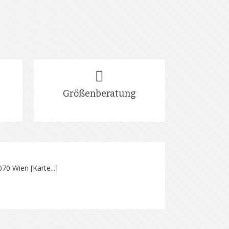
Größenberatung
070 Wien [
Karte...
]