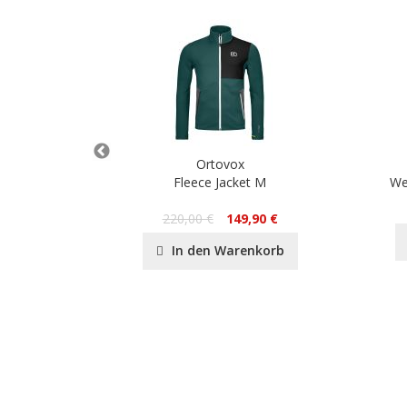
Ortovox
 Leather
Fleece Jacket M
We
220,00 €
149,90 €
In den Warenkorb