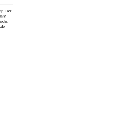
ap. Der
udem
ruchs-
ale