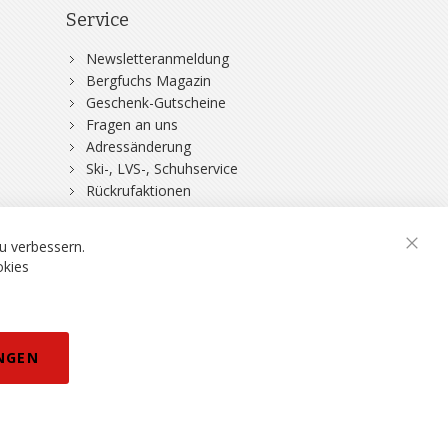
Service
Newsletteranmeldung
Bergfuchs Magazin
Geschenk-Gutscheine
Fragen an uns
Adressänderung
Ski-, LVS-, Schuhservice
Rückrufaktionen
DSV-Skiversicherung
u verbessern.
Schli
okies
rklärung
NGEN
eisänderungen vorbehalten.