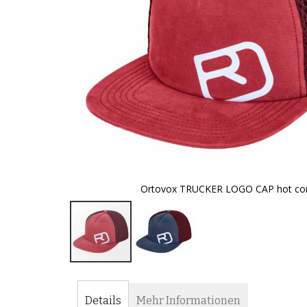
Ortovox TRUCKER LOGO CAP hot cor
Zum
Anfang
der
Details
Mehr Informationen