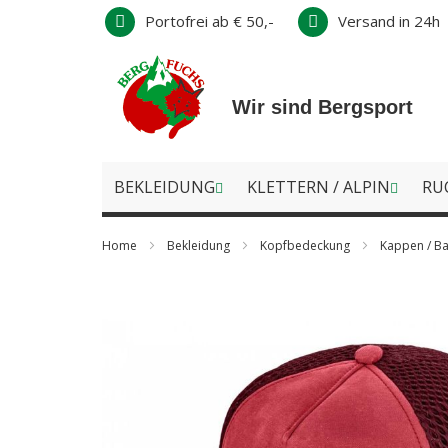
Direkt
Portofrei ab € 50,-
Versand in 24h
zum
Inhalt
Wir sind Bergsport
BEKLEIDUNG
KLETTERN / ALPIN
RU
Home
Bekleidung
Kopfbedeckung
Kappen / Ba
Zum
Ende
der
Bildergalerie
springen