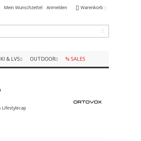
Mein Wunschzettel
Anmelden
Warenkorb
KI & LVS
OUTDOOR
% SALES
P
n Lifestylecap