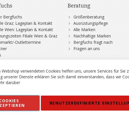
fuchs
Beratung
r Bergfuchs
Größenberatung
iale Graz: Lageplan & Kontakt
Ausrüstungspflege
iale Wien: Lageplan & Kontakt
Alle Marken
nungszeiten Filiale Wien & Graz
Nachhaltige Marken
hmarkt/-Outlettermine
Bergfuchs fragt nach
tner
Fragen an uns
s
 Webshop verwendeten Cookies helfen uns, unsere Services für Sie z
g unserer Dienste erklären Sie sich damit einverstanden, dass wir Co
hr darüber
rgsport S. Steiner GmbH - Shop für Bergsport, Klettern und Outdoor.
COOKIES
en
Kontakt
Impressum
AGB
Datenschutz
Barrierefreiheitse
BENUTZERDEFINIERTE EINSTELLU
ZEPTIEREN
 MWSt. in EUR, Angebot solange Vorrat reicht. Fehler, Irrtümer und Pr