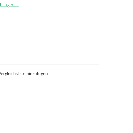
 Lager ist
Vergleichsliste hinzufügen
 blue