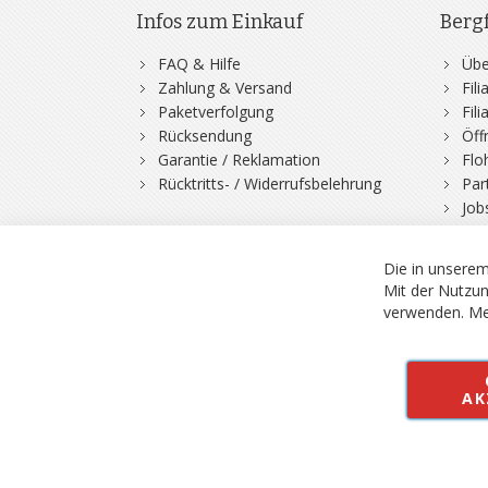
Infos zum Einkauf
Berg
FAQ & Hilfe
Übe
Zahlung & Versand
Fil
Paketverfolgung
Fil
Rücksendung
Öff
Garantie / Reklamation
Flo
Rücktritts- / Widerrufsbelehrung
Par
Job
Die in unserem
Mit der Nutzun
verwenden.
Me
© 2026 Bergfuchs, Be
Vertrag widerruf
AK
Alle Preise inkl.