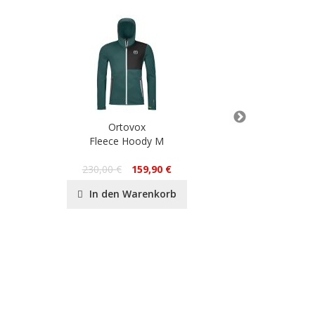
Ortovox
Or
Fleece Hoody M
Casal
16
230,00 €
159,90 €
In de
In den Warenkorb