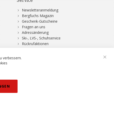
Service
Newsletteranmeldung
Bergfuchs Magazin
Geschenk-Gutscheine
Fragen an uns
Adressänderung
Ski-, LVS-, Schuhservice
Rückrufaktionen
DSV-Skiversicherung
u verbessern.
Schli
okies
rklärung
NGEN
eisänderungen vorbehalten.