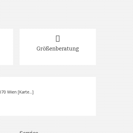
Größenberatung
070 Wien [
Karte...
]