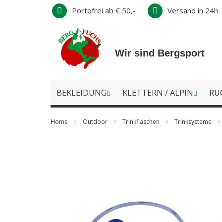
Direkt
Portofrei ab € 50,-
Versand in 24h
zum
Inhalt
Wir sind Bergsport
BEKLEIDUNG
KLETTERN / ALPIN
RU
Home
Outdoor
Trinkflaschen
Trinksysteme
Zum
Ende
der
Bildergalerie
springen