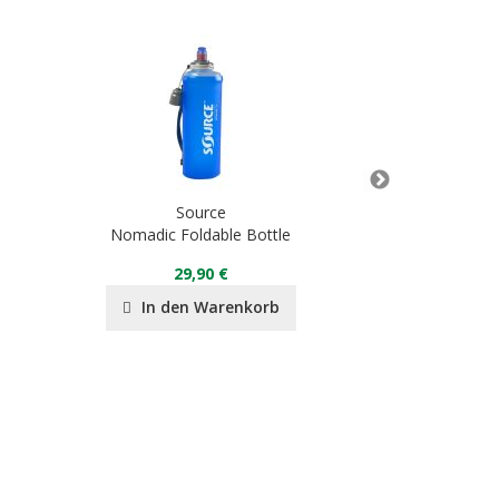
Source
S
Nomadic Foldable Bottle
Widepac 
29,90 €
In den Warenkorb