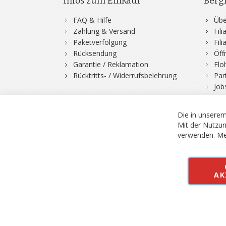
Infos zum Einkauf
Berg
FAQ & Hilfe
Übe
Zahlung & Versand
Fil
Paketverfolgung
Fil
Rücksendung
Öff
Garantie / Reklamation
Flo
Rücktritts- / Widerrufsbelehrung
Par
Job
Die in unserem
Mit der Nutzun
verwenden.
Me
© 2026 Bergfuchs, Be
Vertrag widerruf
AK
Alle Preise inkl.