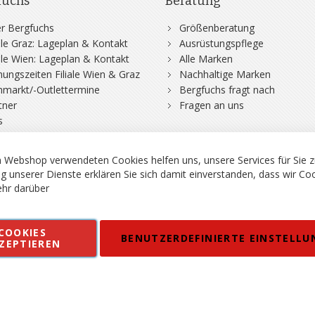
fuchs
Beratung
r Bergfuchs
Größenberatung
iale Graz: Lageplan & Kontakt
Ausrüstungspflege
iale Wien: Lageplan & Kontakt
Alle Marken
nungszeiten Filiale Wien & Graz
Nachhaltige Marken
hmarkt/-Outlettermine
Bergfuchs fragt nach
tner
Fragen an uns
s
 Webshop verwendeten Cookies helfen uns, unsere Services für Sie z
g unserer Dienste erklären Sie sich damit einverstanden, dass wir Co
hr darüber
rgsport S. Steiner GmbH - Shop für Bergsport, Klettern und Outdoor.
COOKIES
en
Kontakt
Impressum
AGB
Datenschutz
Barrierefreiheitse
BENUTZERDEFINIERTE EINSTELLU
ZEPTIEREN
 MWSt. in EUR, Angebot solange Vorrat reicht. Fehler, Irrtümer und Pr