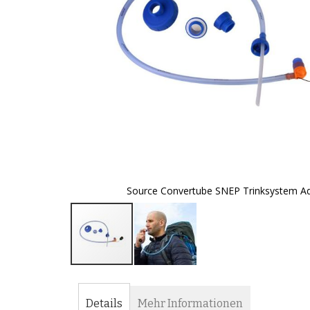
Source Convertube SNEP Trinksystem A
Zum
Anfang
der
Details
Mehr Informationen