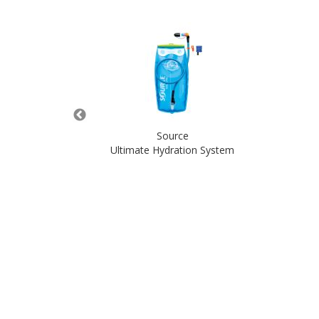
Source
RO 1
Ultimate Hydration System
nkorb