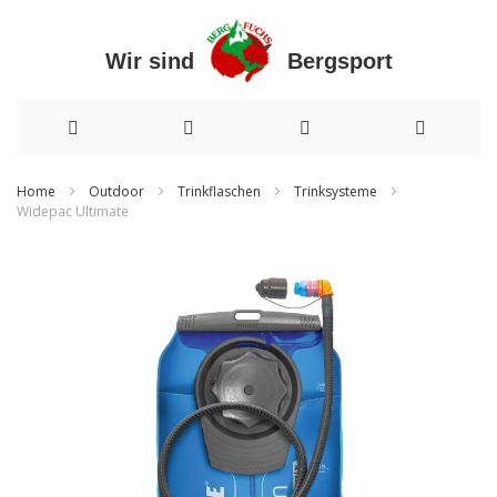
Wir sind Bergsport
Direkt
Home
Outdoor
Trinkflaschen
Trinksysteme
Widepac Ultimate
zum
Zum
Inhalt
Ende
der
Bildergalerie
springen