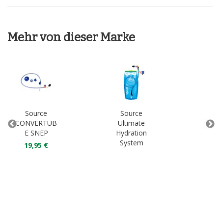
Mehr von dieser Marke
Source
Source
S
CONVERTUB
Ultimate
Tub
E SNEP
Hydration
Kit
System
19,95 €
1