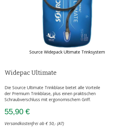
Source Widepack Ultimate Trinksystem
Zum
Anfang
der
Widepac Ultimate
Bildergalerie
springen
Die Source Ultimate Trinkblase bietet alle Vorteile
der Premium Trinkblase, plus einen praktischen
Schraubverschluss mit ergonomischem Griff.
55,90 €
Versandkostenfrei ab € 50,- (AT)