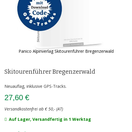
Panico Alpinverlag Skitourenführer Bregenzerwald
Zum
Anfang
der
Skitourenführer Bregenzerwald
Bildergalerie
springen
Neuauflag, inklusive GPS-Tracks.
27,60 €
Versandkostenfrei ab € 50,- (AT)
Auf Lager, Versandfertig in 1 Werktag