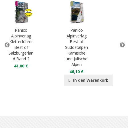
Panico
Panico
P
Alpinverlag
Alpinverlag
Alp
Kletterführer
Best of
Ka
Best of
Südostalpen
4
Salzburgerlan
Karnische
d Band 2
und Julische
Alpen
41,00 €
46,10 €
In den Warenkorb